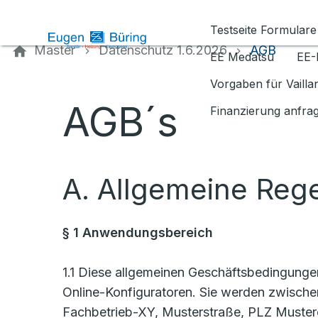
Kontaktieren Sie uns
Testseite Formulare
Master
Datenschutz 1.6.2026
AGB
EE Medatsu
EE-
Vorgaben für Vaill
AGB´s
Finanzierung anfra
A. Allgemeine Reg
§ 1 Anwendungsbereich
1.1 Diese allgemeinen Geschäftsbedingung
Online-Konfiguratoren. Sie werden zwische
Fachbetrieb-XY, Musterstraße, PLZ Mustero