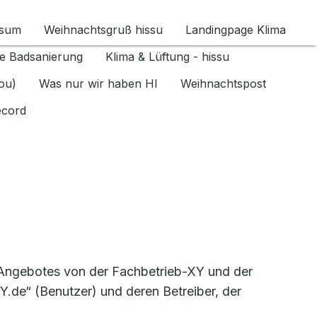
ssum
Weihnachtsgruß hissu
Landingpage Klima
ür Datenschutz 1.6.2026 umschalten
e Badsanierung
Klima & Lüftung - hissu
jou)
Was nur wir haben HI
Weihnachtspost
ecord
-Angebotes von der Fachbetrieb-XY und der
.de“ (Benutzer) und deren Betreiber, der