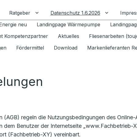
Ratgeber
Datenschutz 1.6.2026
Impre
Untermenü für Ratgeber umschalten
Untermenü f
Energie neu
Landingpage Wärmepumpe
Landingpag
ant Kompetenzpartner
Aktuelles
Fliesenarbeiten (tou
gen
Fördermittel
Download
Markenlieferanten R
elungen
en (AGB) regeln die Nutzungsbedingungen des Online
n dem Benutzer der Internetseite „www.Fachbetrieb-XY
rt (Fachbetrieb-XY) vereinbart.