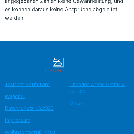
angegebenen Zahlen keine Gewährleistung, und
es können daraus keine Ansprüche abgeleitet
werden.
Testseite Formulare
Theodor Arens GmbH &
Co. KG
Ratgeber
Master
Datenschutz 1.6.2026
Impressum
Weihnachtsgruß hissu