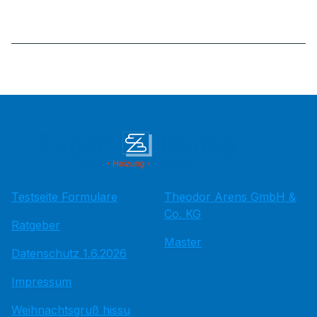
Testseite Formulare
Theodor Arens GmbH &
Co. KG
Ratgeber
Master
Datenschutz 1.6.2026
Impressum
Weihnachtsgruß hissu