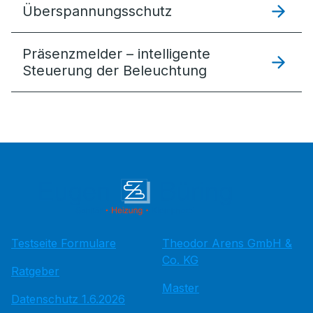
Überspannungsschutz
Präsenzmelder – intelligente
Steuerung der Beleuchtung
Testseite Formulare
Theodor Arens GmbH &
Co. KG
Ratgeber
Master
Datenschutz 1.6.2026