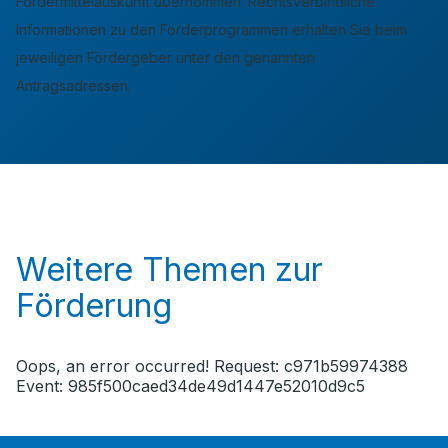
Fördermittelauskunft übernommen. Rechtsverbindliche
Informationen zu den Förderprogrammen erhalten Sie beim
jeweiligen Fördergeber unter den genannten
Antragsadressen.
Weitere Themen zur
Förderung
Oops, an error occurred! Request: c971b59974388
Event: 985f500caed34de49d1447e52010d9c5