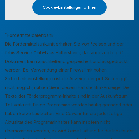
Cookie-Einstellungen öffnen
*
Fördermitteldatenbank
Die Fördermittelauskunft erhalten Sie von °celseo und der
febis Service GmbH aus Hattersheim, das angezeigte pdf-
Dokument kann anschließend gespeichert und ausgedruckt
werden. Bei Verwendung einer Firewall mit hohen
Sicherheitseinstellungen ist die Anzeige der pdf-Seiten ggf.
nicht möglich, nutzen Sie in diesem Fall die html-Anzeige. Die
Texte der Förderprogramm-Inhalte sind in der Auskunft zum
Teil verkürzt. Einige Programme werden häufig geändert oder
haben kurze Laufzeiten. Eine Gewähr für die jederzeitige
Aktualität des Programminhaltes kann insofern nicht
übernommen werden, es wird keine Haftung für die Inhalte der