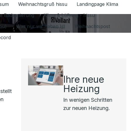
ssum
Weihnachtsgruß hissu
Landingpage Klima
ür Datenschutz 1.6.2026 umschalten
e Badsanierung
Klima & Lüftung - hissu
jou)
Was nur wir haben HI
Weihnachtspost
ecord
Ihre neue
Heizung
tellt
en
In wenigen Schritten
zur neuen Heizung.