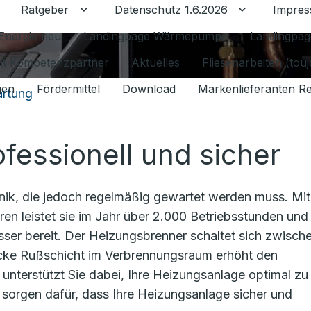
Ratgeber
Datenschutz 1.6.2026
Impre
Untermenü für Ratgeber umschalten
Untermenü f
Energie neu
Landingpage Wärmepumpe
Landingpag
ant Kompetenzpartner
Aktuelles
Fliesenarbeiten (tou
gen
Fördermittel
Download
Markenlieferanten R
rtung
fessionell und sicher
hnik, die jedoch regelmäßig gewartet werden muss. Mit
en leistet sie im Jahr über 2.000 Betriebsstunden und s
sser bereit. Der Heizungsbrenner schaltet sich zwisch
icke Rußschicht im Verbrennungsraum erhöht den
unterstützt Sie dabei, Ihre Heizungsanlage optimal zu
sorgen dafür, dass Ihre Heizungsanlage sicher und