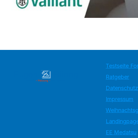
Testseite Fo
Ratgeber
Datenschutz
Impressum
Weihnachtsg
Landingpage
EE Medatsu