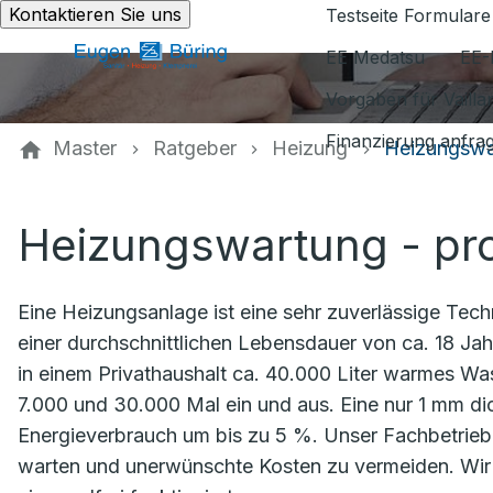
Kontaktieren Sie uns
Testseite Formulare
EE Medatsu
EE-
Vorgaben für Vaill
Finanzierung anfra
Master
Ratgeber
Heizung
Heizungswa
Heizungswartung - pro
Eine Heizungsanlage ist eine sehr zuverlässige Tec
einer durchschnittlichen Lebensdauer von ca. 18 Jahr
in einem Privathaushalt ca. 40.000 Liter warmes Wa
7.000 und 30.000 Mal ein und aus. Eine nur 1 mm d
Energieverbrauch um bis zu 5 %. Unser Fachbetrieb 
warten und unerwünschte Kosten zu vermeiden. Wir 