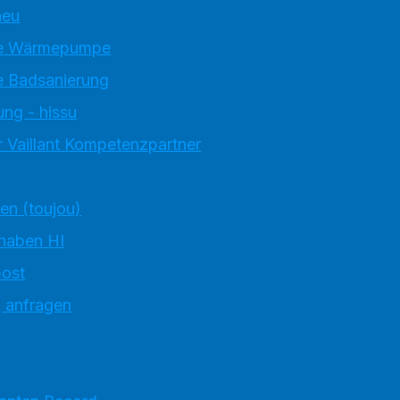
neu
e Wärmepumpe
 Badsanierung
ung - hissu
 Vaillant Kompetenzpartner
ten (toujou)
 haben HI
ost
g anfragen