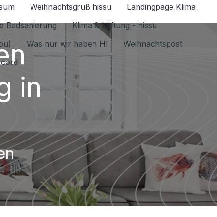
ssum
Weihnachtsgruß hissu
Landingpage Klima
ür Datenschutz 1.6.2026 umschalten
e Badsanierung
Klima & Lüftung - hissu
en
jou)
Was nur wir haben HI
Weihnachtspost
ecord
 in
en