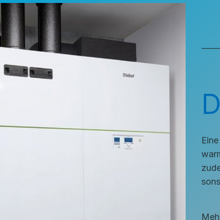
⸻ H
D
Eine
warm
zude
sons
Meh