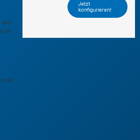
Jetzt
konfigurieren!
e und
 ist
n und