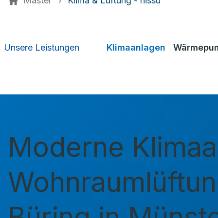
Master
Klima & Lüftung - hissu
Klimaanlagen
Wärmepum
Unsere Leistungen
Moderne Klimaa
Wohnraumlüftun
Büring in Münst