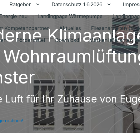
Ratgeber
Datenschutz 1.6.2026
Impre
Untermenü für Ratgeber umschalten
Untermenü f
Energie neu
Landingpage Wärmepumpe
Landingpag
erne Klimaanlag
ant Kompetenzpartner
Aktuelles
Fliesenarbeiten (tou
gen
Fördermittel
Download
Markenlieferanten R
 Wohnraumlüftung
ster
e Luft für Ihr Zuhause von Eug
ge rechnen!