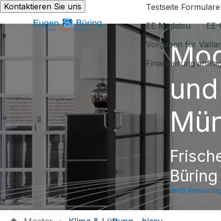
Kontaktieren Sie uns
Testseite Formulare
EE Medatsu
EE-
Mod
Vorgaben für Vaill
Finanzierung anfra
und
Mün
Frisch
Büring
Jetzt Klimaanla