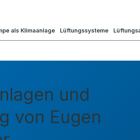
pe als Klimaanlage
Lüftungssysteme
Lüftungs
nlagen und
g von Eugen
er