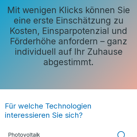
Mit wenigen Klicks können Sie
eine erste Einschätzung zu
Kosten, Einsparpotenzial und
Förderhöhe anfordern – ganz
individuell auf Ihr Zuhause
abgestimmt.
Für welche Technologien
interessieren Sie sich?
Photovoltaik