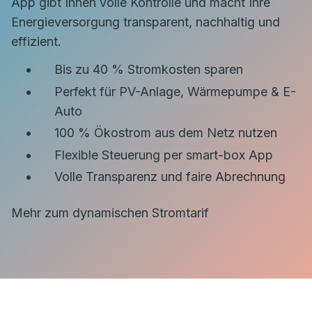
App gibt Ihnen volle Kontrolle und macht Ihre
Energieversorgung transparent, nachhaltig und
effizient.
Bis zu 40 % Stromkosten sparen
Perfekt für PV-Anlage, Wärmepumpe & E-
Auto
100 % Ökostrom aus dem Netz nutzen
Flexible Steuerung per smart-box App
Volle Transparenz und faire Abrechnung
Mehr zum dynamischen Stromtarif