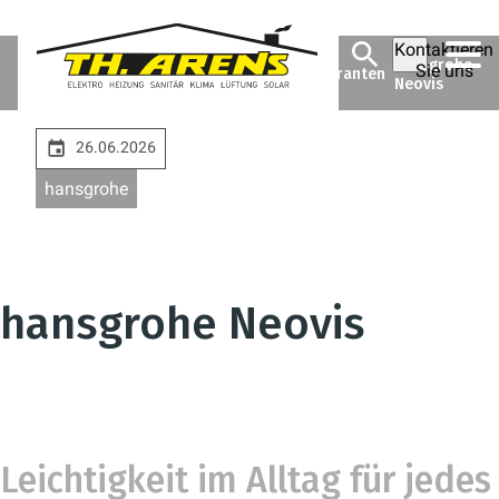
Kontaktieren
Theodor Arens
Unsere
Unternehmen
hansgrohe
Sie uns
GmbH & Co. KG
Markenlieferanten
Neovis
26.06.2026
hansgrohe
hansgrohe Neovis
Leichtigkeit im Alltag für jedes