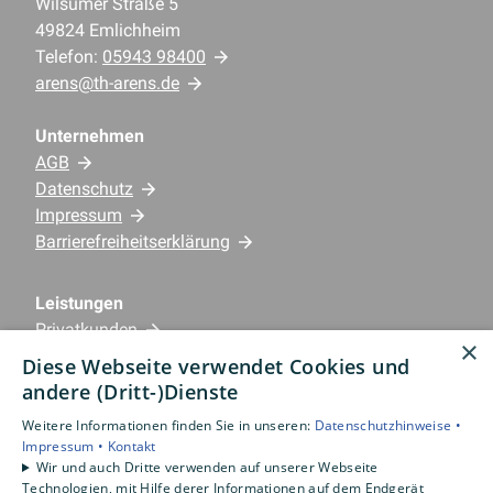
Wilsumer Straße 5
49824 Emlichheim
Telefon:
05943 98400
arens@th-arens.de
Unternehmen
AGB
Datenschutz
Impressum
Barrierefreiheitserklärung
Leistungen
Privatkunden
×
Gewerbekunden
Diese Webseite verwendet Cookies und
Karriere
andere (Dritt-)Dienste
Unternehmen
Weitere Informationen finden Sie in unseren:
Datenschutzhinweise •
Impressum •
Kontakt
Standorte
Wir und auch Dritte verwenden auf unserer Webseite
Emlichheim
Technologien, mit Hilfe derer Informationen auf dem Endgerät