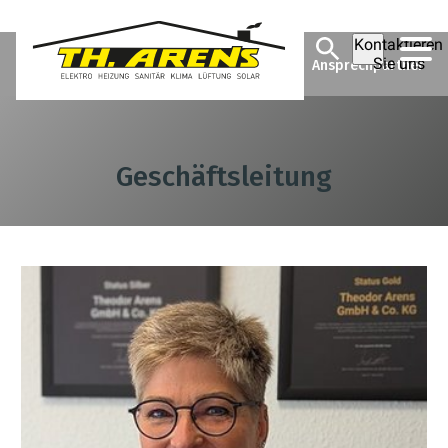
Kontaktieren
Theodor Arens GmbH & Co.
Unternehmen
Sie uns
Ansprechpartner
KG
Geschäftsleitung