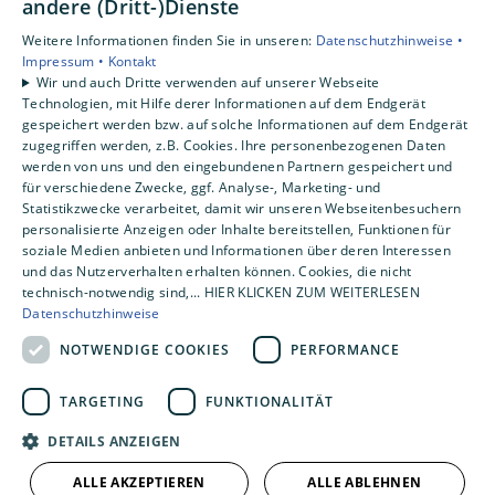
andere (Dritt-)Dienste
Traum-Bad erfreuen können, achten Sie
Unternehmen
vor allem auf die richtige Pflege und
Weitere Informationen finden Sie in unseren:
Datenschutzhinweise •
Impressum •
Kontakt
regelmäßige Belüftung.
Standorte
Wir und auch Dritte verwenden auf unserer Webseite
Emlichheim
Technologien, mit Hilfe derer Informationen auf dem Endgerät
gespeichert werden bzw. auf solche Informationen auf dem Endgerät
zugegriffen werden, z.B. Cookies. Ihre personenbezogenen Daten
werden von uns und den eingebundenen Partnern gespeichert und
für verschiedene Zwecke, ggf. Analyse-, Marketing- und
Statistikzwecke verarbeitet, damit wir unseren Webseitenbesuchern
personalisierte Anzeigen oder Inhalte bereitstellen, Funktionen für
soziale Medien anbieten und Informationen über deren Interessen
und das Nutzerverhalten erhalten können. Cookies, die nicht
technisch-notwendig sind,... HIER KLICKEN ZUM WEITERLESEN
Datenschutzhinweise
NOTWENDIGE COOKIES
PERFORMANCE
TARGETING
FUNKTIONALITÄT
DETAILS ANZEIGEN
ALLE AKZEPTIEREN
ALLE ABLEHNEN