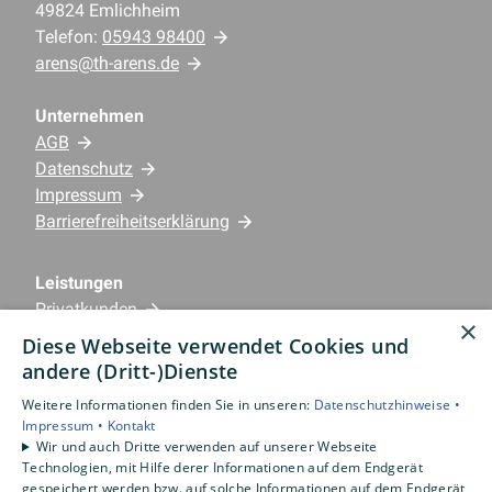
49824 Emlichheim
Telefon:
05943 98400
arens@th-arens.de
Unternehmen
AGB
Datenschutz
Impressum
Barrierefreiheitserklärung
Leistungen
Privatkunden
×
Gewerbekunden
Diese Webseite verwendet Cookies und
Karriere
andere (Dritt-)Dienste
Unternehmen
Weitere Informationen finden Sie in unseren:
Datenschutzhinweise •
Impressum •
Kontakt
Standorte
Wir und auch Dritte verwenden auf unserer Webseite
Emlichheim
Technologien, mit Hilfe derer Informationen auf dem Endgerät
gespeichert werden bzw. auf solche Informationen auf dem Endgerät