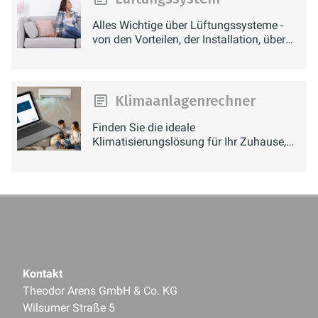
installierte Luftreiniger die
Konzentration der Aerosole in
Alles Wichtige über Lüftungssysteme -
von den Vorteilen, der Installation, über
Innenräumen deutlich absenken und
die Wartung bis zur Reparatur.
somit das Ansteckungsrisiko deutlich
minimieren.
Klimaanlagenrechner
Finden Sie die ideale
Klimatisierungslösung für Ihr Zuhause,
Büro oder Ihre Praxis.
Kontakt
Theodor Arens GmbH & Co. KG
Wilsumer Straße 5