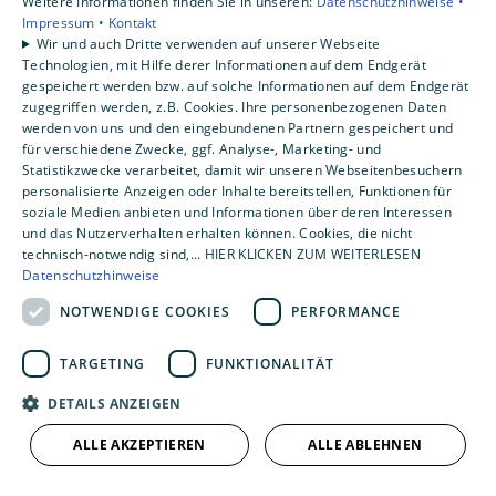
Weitere Informationen finden Sie in unseren:
Datenschutzhinweise •
Captcha
Impressum •
Kontakt
Wir und auch Dritte verwenden auf unserer Webseite
Technologien, mit Hilfe derer Informationen auf dem Endgerät
gespeichert werden bzw. auf solche Informationen auf dem Endgerät
zugegriffen werden, z.B. Cookies. Ihre personenbezogenen Daten
werden von uns und den eingebundenen Partnern gespeichert und
für verschiedene Zwecke, ggf. Analyse-, Marketing- und
Statistikzwecke verarbeitet, damit wir unseren Webseitenbesuchern
personalisierte Anzeigen oder Inhalte bereitstellen, Funktionen für
soziale Medien anbieten und Informationen über deren Interessen
und das Nutzerverhalten erhalten können. Cookies, die nicht
technisch-notwendig sind,... HIER KLICKEN ZUM WEITERLESEN
ABSENDEN
Datenschutzhinweise
NOTWENDIGE COOKIES
PERFORMANCE
TARGETING
FUNKTIONALITÄT
DETAILS ANZEIGEN
ALLE AKZEPTIEREN
ALLE ABLEHNEN
Um externe Karten-Inhalte anzuzeigen, benötigen wir
Ihre Einwilligung.