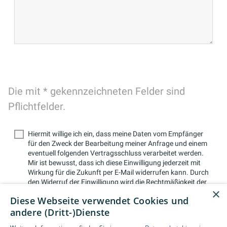
Die mit * gekennzeichneten Felder sind
Pflichtfelder.
Hiermit willige ich ein, dass meine Daten vom Empfänger
für den Zweck der Bearbeitung meiner Anfrage und einem
eventuell folgenden Vertragsschluss verarbeitet werden.
Mir ist bewusst, dass ich diese Einwilligung jederzeit mit
Wirkung für die Zukunft per E-Mail widerrufen kann. Durch
den Widerruf der Einwilligung wird die Rechtmäßigkeit der
×
aufgrund der Einwilligung bis zum Widerruf erfolgten
Diese Webseite verwendet Cookies und
Verarbeitung nicht berührt. Weitere Informationen finden
andere (Dritt-)Dienste
Sie in unserer
Datenschutzerklärung.