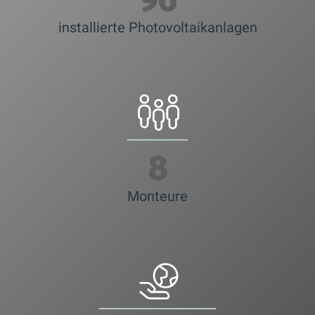
100
installierte Photovoltaikanlagen
8
Monteure