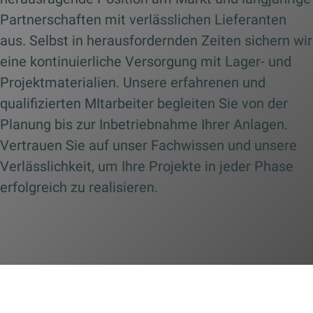
Partnerschaften mit verlässlichen Lieferanten
aus. Selbst in herausfordernden Zeiten sichern wir
eine kontinuierliche Versorgung mit Lager- und
Projektmaterialien. Unsere erfahrenen und
qualifizierten MItarbeiter begleiten Sie von der
Planung bis zur Inbetriebnahme Ihrer Anlagen.
Vertrauen Sie auf unser Fachwissen und unsere
Verlässlichkeit, um Ihre Projekte in jeder Phase
erfolgreich zu realisieren.