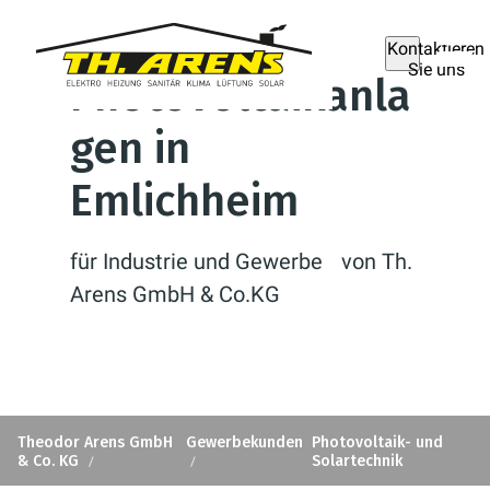
Kontaktieren
Sie uns
Photovoltaikanla
gen in
Emlichheim
für Industrie und Gewerbe von Th.
Arens GmbH & Co.KG
Theodor Arens GmbH
Gewerbekunden
Photovoltaik- und
& Co. KG
Solartechnik