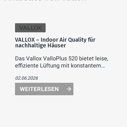
VALLOX
VALLOX – Indoor Air Quality für
nachhaltige Häuser
Das Vallox ValloPlus 520 bietet leise,
effiziente Lüftung mit konstantem
Volumenstrom. Für hohe Luftqualität,
02.06.2026
einfache Inbetriebnahme und
maximalen Komfort im
WEITERLESEN
Einfamilienhaus.