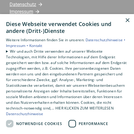
Datenschutz
Impressum
×
Barrierefreiheitserklärung
Diese Webseite verwendet Cookies und
andere (Dritt-)Dienste
Leistungen
Weitere Informationen finden Sie in unseren:
Datenschutzhinweise •
Privatkunden
Impressum •
Kontakt
Gewerbekunden
Wir und auch Dritte verwenden auf unserer Webseite
Karriere
Technologien, mit Hilfe derer Informationen auf dem Endgerät
gespeichert werden bzw. auf solche Informationen auf dem Endgerät
Unternehmen
zugegriffen werden, z.B. Cookies. Ihre personenbezogenen Daten
werden von uns und den eingebundenen Partnern gespeichert und
Standorte
für verschiedene Zwecke, ggf. Analyse-, Marketing- und
Emlichheim
Statistikzwecke verarbeitet, damit wir unseren Webseitenbesuchern
personalisierte Anzeigen oder Inhalte bereitstellen, Funktionen für
soziale Medien anbieten und Informationen über deren Interessen
und das Nutzerverhalten erhalten können. Cookies, die nicht
technisch-notwendig sind,... HIER KLICKEN ZUM WEITERLESEN
Datenschutzhinweise
NOTWENDIGE COOKIES
PERFORMANCE