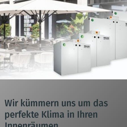
Die Commercial Line wurde speziell für
Die smarte Steuerung MyVallox über
die besonderen Anforderungen von
PC, Tablet oder Smartphone sorgt für
gewerblichen Objekten, Bildungsbauten
höchsten Komfort in der Bedienbarkeit,
sowie mehrgeschossigen
Sicherheit und damit für ein
Wohngebäuden konzipiert.
ausgewogenes und gesundes
Platzsparende und flexible Geräte, wie
Raumklima.
VARIO und airDIRECT garantieren einen
leisen und zugluftfreien Betrieb bei
WEITERE INFOS
hoher Energieeffizienz.
WEITERE INFOS
Wir kümmern uns um das
perfekte Klima in Ihren
Innenräumen