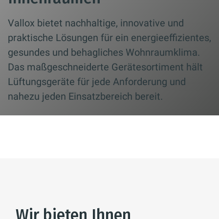
Vallox bietet nachhaltige, innovative und
praktische Lösungen für ein energieeffizientes,
gesundes und behagliches Wohnraumklima.
Das maßgeschneiderte Gerätesortiment hält
Lüftungsgeräte für jede Anforderung und
nahezu jeden Einsatzbereich bereit.
Wir bieten Ihnen