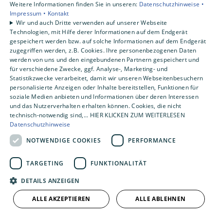
Weitere Informationen finden Sie in unseren:
Datenschutzhinweise •
Impressum •
Kontakt
ALLE BILDER ANZEIGEN
Wir und auch Dritte verwenden auf unserer Webseite
Technologien, mit Hilfe derer Informationen auf dem Endgerät
gespeichert werden bzw. auf solche Informationen auf dem Endgerät
zugegriffen werden, z.B. Cookies. Ihre personenbezogenen Daten
werden von uns und den eingebundenen Partnern gespeichert und
für verschiedene Zwecke, ggf. Analyse-, Marketing- und
Und das sagen unsere
Statistikzwecke verarbeitet, damit wir unseren Webseitenbesuchern
personalisierte Anzeigen oder Inhalte bereitstellen, Funktionen für
Kundinnen und Kunden:
soziale Medien anbieten und Informationen über deren Interessen
und das Nutzerverhalten erhalten können. Cookies, die nicht
technisch-notwendig sind,... HIER KLICKEN ZUM WEITERLESEN
Datenschutzhinweise
NOTWENDIGE COOKIES
PERFORMANCE
TARGETING
FUNKTIONALITÄT
DETAILS ANZEIGEN
Sanierung einer Dusche. Die
ALLE AKZEPTIEREN
ALLE ABLEHNEN
Lieferung und die Arbeiten wurden
schnell erledigt. Das Personal ist