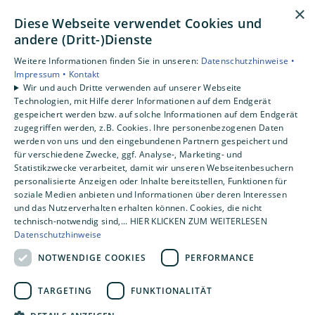
×
Gewerbekunden
Diese Webseite verwendet Cookies und
Karriere
andere (Dritt-)Dienste
Unternehmen
Weitere Informationen finden Sie in unseren:
Datenschutzhinweise •
Impressum •
Kontakt
Standorte
Wir und auch Dritte verwenden auf unserer Webseite
Emlichheim
Technologien, mit Hilfe derer Informationen auf dem Endgerät
gespeichert werden bzw. auf solche Informationen auf dem Endgerät
zugegriffen werden, z.B. Cookies. Ihre personenbezogenen Daten
werden von uns und den eingebundenen Partnern gespeichert und
für verschiedene Zwecke, ggf. Analyse-, Marketing- und
Statistikzwecke verarbeitet, damit wir unseren Webseitenbesuchern
personalisierte Anzeigen oder Inhalte bereitstellen, Funktionen für
soziale Medien anbieten und Informationen über deren Interessen
und das Nutzerverhalten erhalten können. Cookies, die nicht
technisch-notwendig sind,... HIER KLICKEN ZUM WEITERLESEN
Datenschutzhinweise
NOTWENDIGE COOKIES
PERFORMANCE
TARGETING
FUNKTIONALITÄT