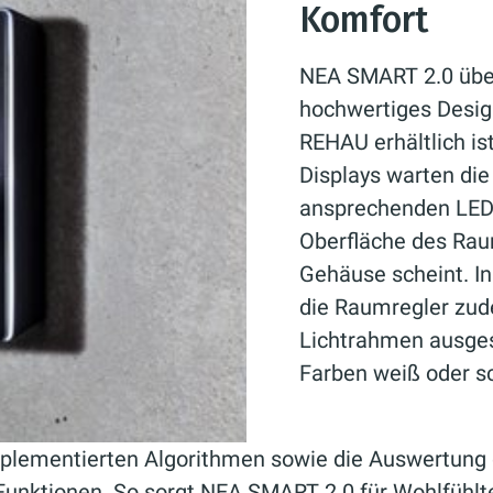
Komfort
NEA SMART 2.0 über
hochwertiges Design
REHAU erhältlich is
Displays warten di
ansprechenden LED-M
Oberfläche des Raum
Gehäuse scheint. In
die Raumregler zud
Lichtrahmen ausgest
Farben weiß oder s
mplementierten Algorithmen sowie die Auswertung
Funktionen. So sorgt NEA SMART 2.0 für Wohlfühlt