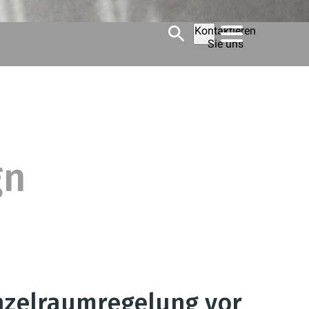
Kontaktieren
Sie uns
gn
inzelraumregelung vor