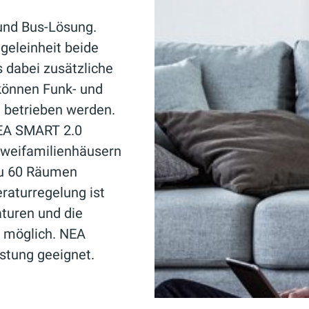
 und Bus-Lösung.
egeleinheit beide
 dabei zusätzliche
können Funk- und
 betrieben werden.
NEA SMART 2.0
Zweifamilienhäusern
 zu 60 Räumen
aturregelung ist
turen und die
n möglich. NEA
üstung geeignet.