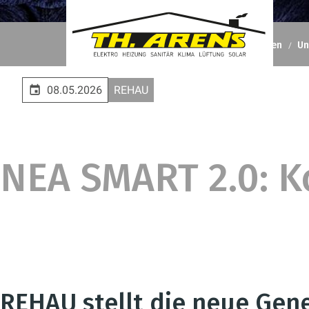
Theodor Arens GmbH & Co. KG
Unternehmen
Un
08.05.2026
REHAU
NEA SMART 2.0: Ko
REHAU stellt die neue Gene