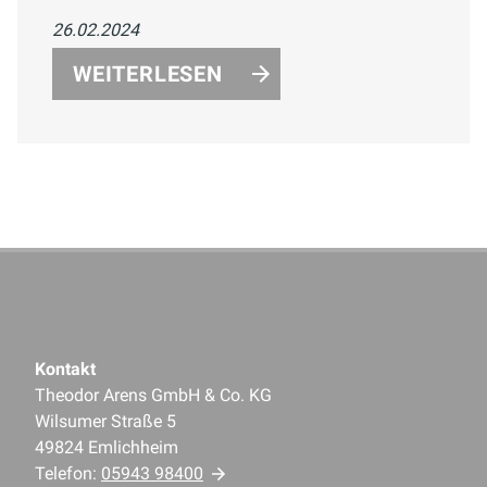
harmonische Farben Ihr Badezimmer in
26.02.2024
eine entspannende Oase verwandeln
können. Erfahren Sie mehr über den
WEITERLESEN
Trend zu nachhaltiger Gestaltung und
biophile Designansätze.
Kontakt
Theodor Arens GmbH & Co. KG
Wilsumer Straße 5
49824 Emlichheim
Telefon:
05943 98400