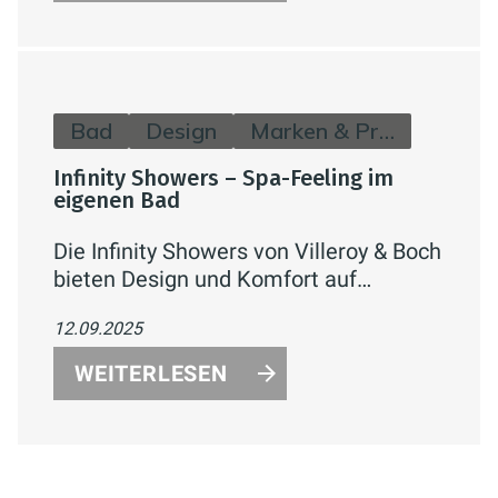
nachhaltiges Wohn
Bad
Design
Marken & Produkte
Infinity Showers – Spa-Feeling im
eigenen Bad
Die Infinity Showers von Villeroy & Boch
bieten Design und Komfort auf
höchstem Niveau: Hand- und
12.09.2025
Kopfbrausen mit verschiedenen
Strahlarten, Thermostate mit CoolTap
WEITERLESEN
Technologie und edle Oberflächen in
Chrom oder Matt Black – für exklusive
Spa-Momente zuhause.