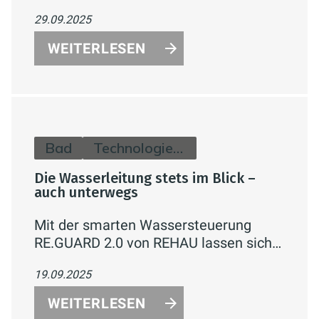
Infotainment-Zentrum: Mit smarten
29.09.2025
Funktionen, LED-Technik,
Sprachsteuerung und individueller
WEITERLESEN
Gestaltung verbinden sie Komfort,
Energieeffizienz und modernes Design.
Bad
Technologie & Zukunft
Die Wasserleitung stets im Blick –
auch unterwegs
Mit der smarten Wassersteuerung
RE.GUARD 2.0 von REHAU lassen sich
Wasserschäden zu Hause effektiv
19.09.2025
verhindern und der Wasserverbrauch
bequem per App überwachen – für
WEITERLESEN
mehr Sicherheit, Komfort und