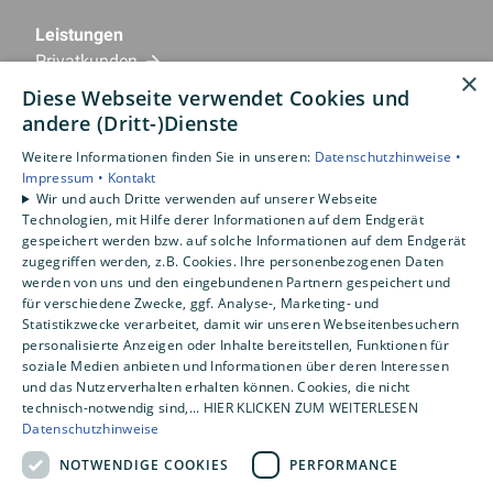
Leistungen
Privatkunden
×
Gewerbekunden
Diese Webseite verwendet Cookies und
Karriere
andere (Dritt-)Dienste
Unternehmen
Weitere Informationen finden Sie in unseren:
Datenschutzhinweise •
Impressum •
Kontakt
Standorte
Wir und auch Dritte verwenden auf unserer Webseite
Emlichheim
Technologien, mit Hilfe derer Informationen auf dem Endgerät
gespeichert werden bzw. auf solche Informationen auf dem Endgerät
zugegriffen werden, z.B. Cookies. Ihre personenbezogenen Daten
werden von uns und den eingebundenen Partnern gespeichert und
für verschiedene Zwecke, ggf. Analyse-, Marketing- und
Statistikzwecke verarbeitet, damit wir unseren Webseitenbesuchern
personalisierte Anzeigen oder Inhalte bereitstellen, Funktionen für
soziale Medien anbieten und Informationen über deren Interessen
und das Nutzerverhalten erhalten können. Cookies, die nicht
technisch-notwendig sind,... HIER KLICKEN ZUM WEITERLESEN
Datenschutzhinweise
NOTWENDIGE COOKIES
PERFORMANCE