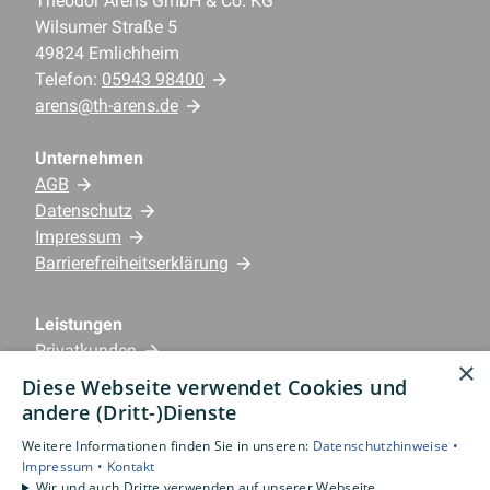
Theodor Arens GmbH & Co. KG
Wilsumer Straße 5
49824 Emlichheim
Telefon:
05943 98400
arens@th-arens.de
Unternehmen
AGB
Datenschutz
Impressum
Barrierefreiheitserklärung
Leistungen
Privatkunden
×
Gewerbekunden
Diese Webseite verwendet Cookies und
Karriere
andere (Dritt-)Dienste
Unternehmen
Weitere Informationen finden Sie in unseren:
Datenschutzhinweise •
Impressum •
Kontakt
Standorte
Wir und auch Dritte verwenden auf unserer Webseite