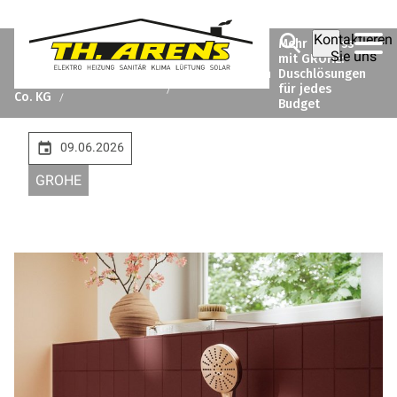
Kontaktieren
Mehr Genuss
Theodor
Sie uns
Unsere
mit GROHE:
Arens
Unternehmen
Markenlieferanten
Duschlösungen
GmbH &
für jedes
Co. KG
Budget
09.06.2026
GROHE