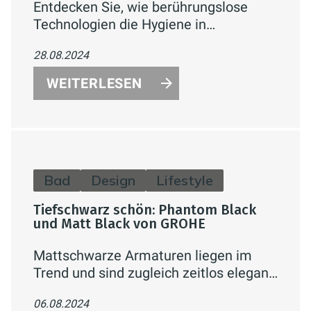
Entdecken Sie, wie berührungslose
Technologien die Hygiene in
Badezimmern revolutionieren. Erfahren
28.08.2024
Sie mehr über automatische
Wasserhähne, Toilettenspülungen und
WEITERLESEN
Desinfektionssysteme, die Komfort und
Gesundheit verbessern.
Bad
Design
Lifestyle
Tiefschwarz schön: Phantom Black
und Matt Black von GROHE
Mattschwarze Armaturen liegen im
Trend und sind zugleich zeitlos elegant.
GROHEs Black Kollektion bietet die
06.08.2024
mattschwarzen Varianten Phantom