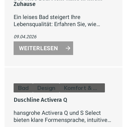
Zuhause
Ein leises Bad steigert Ihre
Lebensqualität: Erfahren Sie, wie
Schallschutz, Vorwandinstallation, leise
09.04.2026
WC-Spülung und moderne Armaturen
für mehr Ruhe und Komfort in Ihrem
WEITERLESEN
Zuhause sorgen.
Bad
Design
Komfort & Hygiene
Duschline Activera Q
hansgrohe Activera Q und S Select
bieten klare Formensprache, intuitive