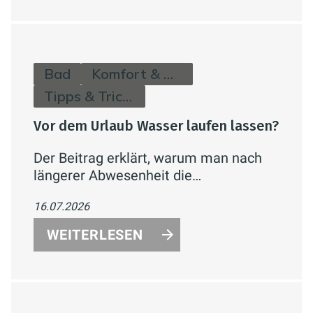
Bad
Komfort & Hygiene
Tipps & Tricks
Vor dem Urlaub Wasser laufen lassen?
Der Beitrag erklärt, warum man nach
längerer Abwesenheit die
Wasserleitungen durchspülen sollte
16.07.2026
und wie man Legionellenrisiken einfach
reduziert.
WEITERLESEN