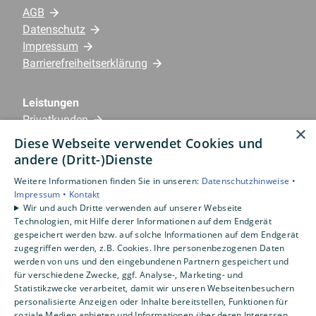
AGB
Datenschutz
Impressum
Barrierefreiheitserklärung
Leistungen
Privatkunden
×
Gewerbekunden
Diese Webseite verwendet Cookies und
Karriere
andere (Dritt-)Dienste
Unternehmen
Weitere Informationen finden Sie in unseren:
Datenschutzhinweise •
Impressum •
Kontakt
Standorte
Wir und auch Dritte verwenden auf unserer Webseite
Emlichheim
Technologien, mit Hilfe derer Informationen auf dem Endgerät
gespeichert werden bzw. auf solche Informationen auf dem Endgerät
zugegriffen werden, z.B. Cookies. Ihre personenbezogenen Daten
werden von uns und den eingebundenen Partnern gespeichert und
für verschiedene Zwecke, ggf. Analyse-, Marketing- und
Statistikzwecke verarbeitet, damit wir unseren Webseitenbesuchern
personalisierte Anzeigen oder Inhalte bereitstellen, Funktionen für
soziale Medien anbieten und Informationen über deren Interessen