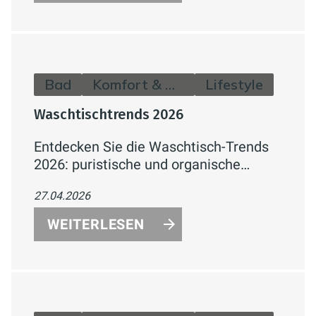
Unterputz-System – mit Fokus auf
Komfort, Einsparung und einfache
Installation.
Bad
Komfort & Hygiene
Lifestyle
Waschtischtrends 2026
Entdecken Sie die Waschtisch-Trends
2026: puristische und organische
Formen, moderne Materialien, cleverer
27.04.2026
Stauraum und passende Armaturen für
ein stilvolles, funktionales Bad.
WEITERLESEN