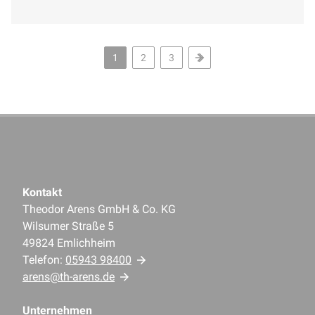
Komfort im modernen Badezimmer.
1
2
3
Kontakt
Theodor Arens GmbH & Co. KG
Wilsumer Straße 5
49824 Emlichheim
Telefon:
05943 98400
arens@th-arens.de
Unternehmen