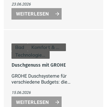
23.06.2026
Lüftungsverhalten und Effizienzklassen
einfach erklärt.
WEITERLESEN
Bad
Komfort & Hygiene
Technologie & Zukunft
Duschgenuss mit GROHE
GROHE Duschsysteme für
verschiedene Budgets: die
nachrüstbare Handbrause Vitalio Joy+
15.06.2026
120 mit AquaBooster, das
aufputzfähige Vitalio Comfort 250 und
WEITERLESEN
das elegante Grohtherm SmartControl