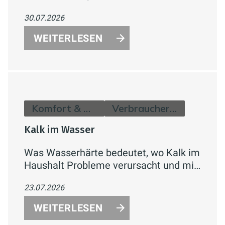
zu schwachem Druck führen und wie
30.07.2026
sich das Problem systematisch
eingrenzen lässt.
WEITERLESEN
Komfort & Hygiene
Verbraucherinfos
Kalk im Wasser
Was Wasserhärte bedeutet, wo Kalk im
Haushalt Probleme verursacht und mit
welchen konkreten Maßnahmen sich
23.07.2026
Kalkablagerungen reduzieren lassen.
WEITERLESEN