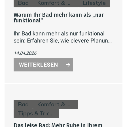
Bad
Komfort & Hygiene
Lifestyle
Warum Ihr Bad mehr kann als „nur
funktional“
Ihr Bad kann mehr als nur funktional
sein: Erfahren Sie, wie clevere Planung,
Stauraum, Licht und moderne Technik
14.04.2026
aus dem Badezimmer eine
komfortable Wohlfühlzone für jeden
WEITERLESEN
Tag machen.
Bad
Komfort & Hygiene
Tipps & Tricks
Das leise Bad: Mehr Ruhe in Ihrem