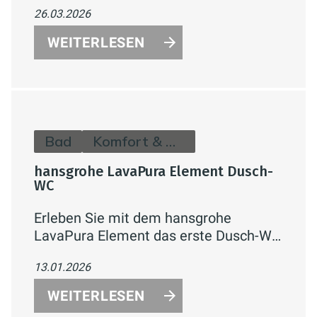
Select-Bedienung, zwei Strahlarten,
26.03.2026
EcoSmart-Technologie und flexible
Montage – für energiegeladenes
WEITERLESEN
Duschen und entspannte Auszeiten.
Bad
Komfort & Hygiene
hansgrohe LavaPura Element Dusch-
WC
Erleben Sie mit dem hansgrohe
LavaPura Element das erste Dusch-WC
für den europäischen Markt. Sanfte
13.01.2026
Reinigung, smartes Design und
nachhaltige Technologie vereinen sich
WEITERLESEN
zu einem neuen Maß an Hygiene und