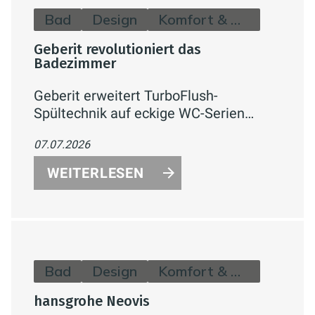
Bad
Design
Komfort & Hygiene
Geberit revolutioniert das
Badezimmer
Geberit erweitert TurboFlush-
Spültechnik auf eckige WC-Serien
(Renova Plan, iCon) – kraftvolle, leise
07.07.2026
Spülung, spülrandlos und
reinigungsfreundlich
WEITERLESEN
Bad
Design
Komfort & Hygiene
hansgrohe Neovis