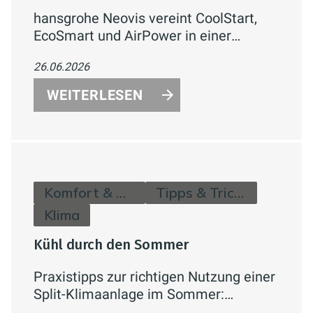
hansgrohe Neovis vereint CoolStart,
EcoSmart und AirPower in einer
Armaturenlinie für Waschtisch, Bidet,
26.06.2026
Dusche und Badewanne –
energiesparend, wassereffizient und
WEITERLESEN
komfortabel.
Komfort & Hygiene
Tipps & Tricks
Klima
Kühl durch den Sommer
Praxistipps zur richtigen Nutzung einer
Split-Klimaanlage im Sommer:
Temperatur, Verbrauch,