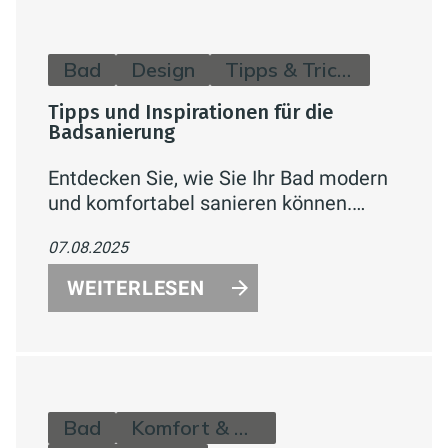
Farbakzenten
Bad
Design
Tipps & Tricks
Tipps und Inspirationen für die
Badsanierung
Entdecken Sie, wie Sie Ihr Bad modern
und komfortabel sanieren können.
Erfahren Sie alles über Planung,
07.08.2025
Design, innovative Technik und kreative
Ideen für Ihre individuelle
WEITERLESEN
Wohlfühloase.
Bad
Komfort & Hygiene