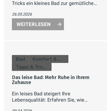
Tricks ein kleines Bad zur gemütlichen
Wohlfühl-Oase statt zur beengten
26.05.2026
Nische wird.
WEITERLESEN
Bad
Komfort & Hygiene
Tipps & Tricks
Das leise Bad: Mehr Ruhe in Ihrem
Zuhause
Ein leises Bad steigert Ihre
Lebensqualität: Erfahren Sie, wie
Schallschutz, Vorwandinstallation, leise
09.04.2026