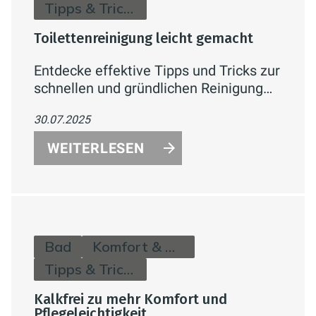
Tipps & Tricks
Toilettenreinigung leicht gemacht
Entdecke effektive Tipps und Tricks zur
schnellen und gründlichen Reinigung
deiner Toilette. So bleibt dein
30.07.2025
Badezimmer sauber, hygienisch und
frisch – Tag für Tag!
WEITERLESEN
Bad
Komfort & Hygiene
Tipps & Tricks
Kalkfrei zu mehr Komfort und
Pflegeleichtigkeit