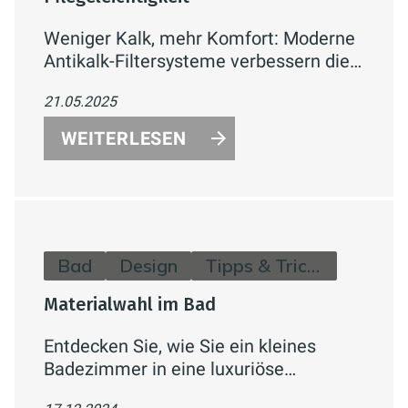
Weniger Kalk, mehr Komfort: Moderne
Antikalk-Filtersysteme verbessern die
Wasserqualität im Badezimmer,
21.05.2025
reduzieren Kalkablagerungen und
erleichtern die Reinigung. Schützen Sie
WEITERLESEN
Ihre Armaturen und Badflächen effektiv
vor Kalk – für ein gepflegtes und
hygienisches Badezimmer.
Bad
Design
Tipps & Tricks
Materialwahl im Bad
Entdecken Sie, wie Sie ein kleines
Badezimmer in eine luxuriöse
Wellness-Oase verwandeln können. Mit