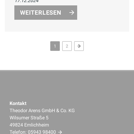
17.12.2024
optischen Tricks, platzsparenden
Möbeln, innovativen Technologien und
WEITERLESEN
stilvollen Akzenten maximieren Sie den
verfügbaren Raum und schaffen eine
funktionale und ästhetische
Wohlfühlatmosphäre.
1
2
Kontakt
Theodor Arens GmbH & Co. KG
Wilsumer Straße 5
49824 Emlichheim
Telefon:
05943 98400