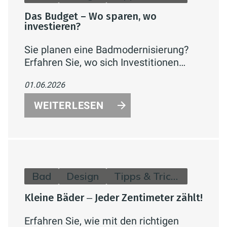
Das Budget – Wo sparen, wo
investieren?
Sie planen eine Badmodernisierung?
Erfahren Sie, wo sich Investitionen
wirklich lohnen (Abdichtung,
01.06.2026
Installation, Lüftung) und an welchen
Stellen Sie clever sparen können –
WEITERLESEN
inklusive Kostenrichtwerten.
Bad
Design
Tipps & Tricks
Kleine Bäder ‒ Jeder Zentimeter zählt!
Erfahren Sie, wie mit den richtigen