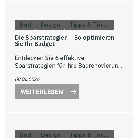
Bad
Design
Tipps & Tricks
Die Sparstrategien – So optimieren
Sie Ihr Budget
Entdecken Sie 6 effektive
Sparstrategien für Ihre Badrenovierung
– von phasenweiser Umsetzung über
08.06.2026
Fördermittel bis hin zu Eigenleistung.
So holen Sie das Maximum aus Ihrem
WEITERLESEN
Budget heraus.
Bad
Design
Tipps & Tricks