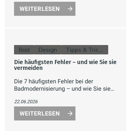
einfach erklärt.
WEITERLESEN
Bad
Design
Tipps & Tricks
Die häufigsten Fehler – und wie Sie sie
vermeiden
Die 7 häufigsten Fehler bei der
Badmodernisierung – und wie Sie sie
mit guter Planung, dem richtigen
22.06.2026
Handwerker und verfügbaren
Förderungen von Anfang an vermeiden.
WEITERLESEN