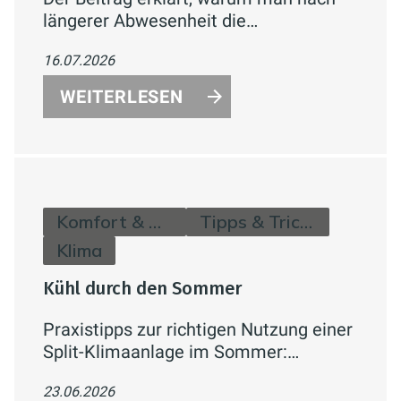
längerer Abwesenheit die
Wasserleitungen durchspülen sollte
16.07.2026
und wie man Legionellenrisiken einfach
reduziert.
WEITERLESEN
Komfort & Hygiene
Tipps & Tricks
Klima
Kühl durch den Sommer
Praxistipps zur richtigen Nutzung einer
Split-Klimaanlage im Sommer:
Temperatur, Verbrauch,
23.06.2026
Lüftungsverhalten und Effizienzklassen