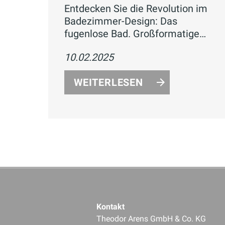
Entdecken Sie die Revolution im
Badezimmer-Design: Das
fugenlose Bad. Großformatige
Fliesen und nahtlose Oberflächen
10.02.2025
vereinen Ästhetik und
Funktionalität für ein modernes,
WEITERLESEN
pflegeleichtes Badezimmer.
Kontakt
Theodor Arens GmbH & Co. KG