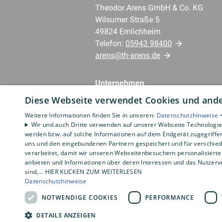
Theodor Arens GmbH & Co. KG
Wilsumer Straße 5
49824 Emlichheim
Telefon:
05943 98400
arens@th-arens.de
Unternehmen
AGB
Diese Webseite verwendet Cookies und ander
Datenschutz
Weitere Informationen finden Sie in unseren:
Datenschutzhinweise 
Impressum
Wir und auch Dritte verwenden auf unserer Webseite Technologien
Barrierefreiheitserklärung
werden bzw. auf solche Informationen auf dem Endgerät zugegriffe
uns und den eingebundenen Partnern gespeichert und für verschiede
verarbeitet, damit wir unseren Webseitenbesuchern personalisierte 
anbieten und Informationen über deren Interessen und das Nutzerve
sind,... HIER KLICKEN ZUM WEITERLESEN
Datenschutzhinweise
NOTWENDIGE COOKIES
PERFORMANCE
DETAILS ANZEIGEN