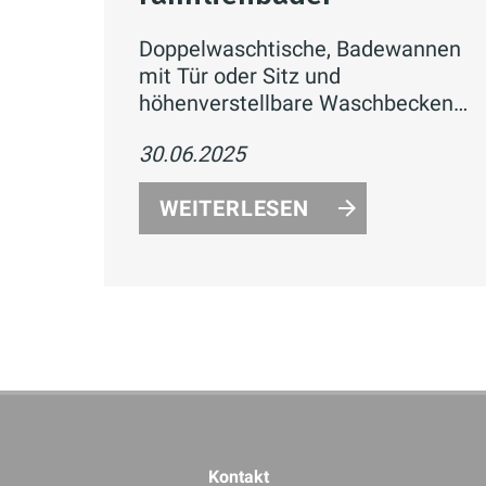
Doppelwaschtische, Badewannen
mit Tür oder Sitz und
höhenverstellbare Waschbecken
oder Tritthocker sorgen für mehr
30.06.2025
Komfort, Sicherheit und
Funktionalität für Groß und Klein
WEITERLESEN
im Familienbad.
Kontakt