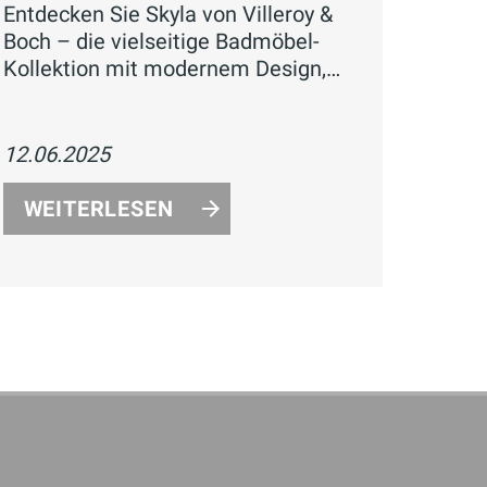
Entdecken Sie Skyla von Villeroy &
Boch – die vielseitige Badmöbel-
Kollektion mit modernem Design,
innovativen Features und
nachhaltigen Technologien. Wählen
Sie aus acht Farben, sechs Größen
12.06.2025
und zwei Armaturen-Finishes für
Ihr individuelles Traumbad.
WEITERLESEN