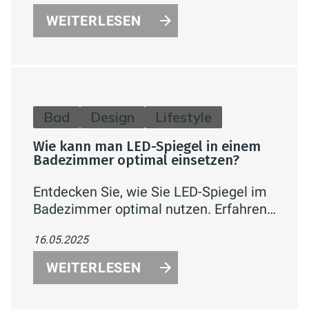
erleichtern die Reinigung. Schützen Sie
WEITERLESEN
Ihre Armaturen und Badflächen effektiv
vor Kalk – für ein gepflegtes und
hygienisches Badezimmer.
Bad
Design
Lifestyle
Wie kann man LED-Spiegel in einem
Badezimmer optimal einsetzen?
Entdecken Sie, wie Sie LED-Spiegel im
Badezimmer optimal nutzen. Erfahren
Sie alles über Lichtqualität,
16.05.2025
Energieeffizienz, platzsparende
Lösungen, Sicherheit und stilvolles
WEITERLESEN
Design für Ihr Bad.