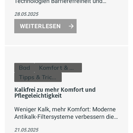
Technologien Barrierefreiheit und
Sicherheit im Badezimmer erhöhen –
28.05.2025
für mehr Komfort, Schutz und
Lebensqualität für alle Generationen.
WEITERLESEN
Bad
Komfort & Hygiene
Tipps & Tricks
Kalkfrei zu mehr Komfort und
Pflegeleichtigkeit
Weniger Kalk, mehr Komfort: Moderne
Antikalk-Filtersysteme verbessern die
Wasserqualität im Badezimmer,
21.05.2025
reduzieren Kalkablagerungen und