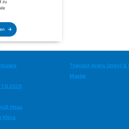
d zu
ile
sen
rmulare
Theodor Arens GmbH & 
Master
 1.6.2026
ruß hissu
 Klima