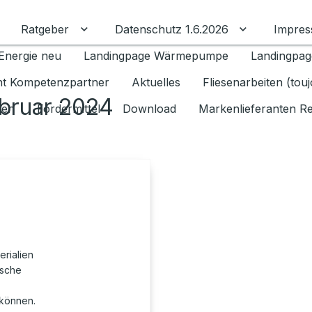
Ratgeber
Datenschutz 1.6.2026
Impre
Untermenü für Ratgeber umschalten
Untermenü f
Energie neu
Landingpage Wärmepumpe
Landingpag
ant Kompetenzpartner
Aktuelles
Fliesenarbeiten (tou
ebruar 2024
gen
Fördermittel
Download
Markenlieferanten R
erialien
ische
können.