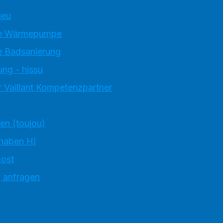
neu
e Wärmepumpe
 Badsanierung
ung - hissu
 Vaillant Kompetenzpartner
ten (toujou)
 haben HI
ost
g anfragen