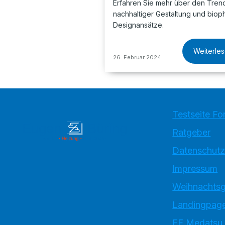
Erfahren Sie mehr über den Tren
nachhaltiger Gestaltung und bioph
Designansätze.
Weiterle
26. Februar 2024
Testseite Fo
Ratgeber
Datenschutz
Impressum
Weihnachtsg
Landingpage
EE Medatsu