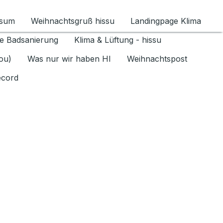
ssum
Weihnachtsgruß hissu
Landingpage Klima
ür Datenschutz 1.6.2026 umschalten
e Badsanierung
Klima & Lüftung - hissu
jou)
Was nur wir haben HI
Weihnachtspost
ecord