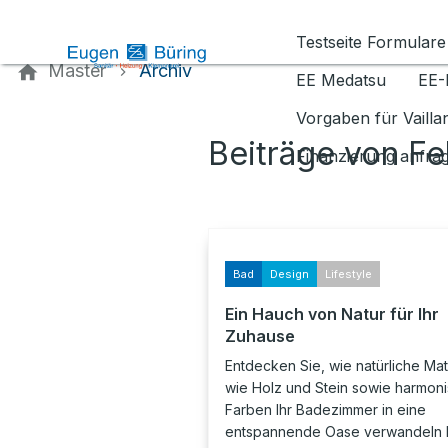
Kontaktieren Sie uns
Testseite Formulare
Master
Archiv
EE Medatsu
EE-
Vorgaben für Vaill
Beiträge von F
Finanzierung anfra
Bad
Design
Lifestyle
Ein Hauch von Natur für Ihr
Zuhause
Entdecken Sie, wie natürliche Mat
wie Holz und Stein sowie harmon
Farben Ihr Badezimmer in eine
entspannende Oase verwandeln 