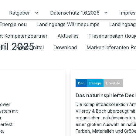
Ratgeber
Datenschutz 1.6.2026
Impre
Untermenü für Ratgeber umschalten
Untermenü f
Energie neu
Landingpage Wärmepumpe
Landingpag
ant Kompetenzpartner
Aktuelles
Fliesenarbeiten (tou
ril 2025
gen
Fördermittel
Download
Markenlieferanten R
Bad
Design
Lifestyle
Das naturinspirierte Des
hower
Die Komplettbadkollektion An
ystem mit
Villeroy & Boch überzeugt mit
r
organischen, naturinspirierte
erfekt
einer großen Auswahl an natür
e.
Farben, Materialien und Größe