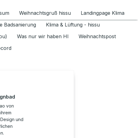
ssum
Weihnachtsgruß hissu
Landingpage Klima
ür Datenschutz 1.6.2026 umschalten
e Badsanierung
Klima & Lüftung - hissu
jou)
Was nur wir haben HI
Weihnachtspost
ecord
ignbad
tao von
 ihrem
n Design und
lichen
n.