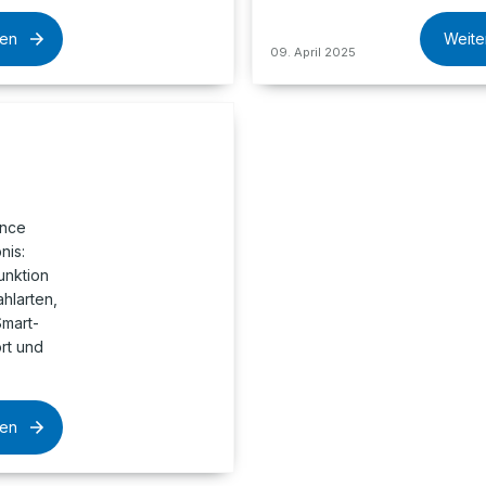
sen
Weite
09. April 2025
ance
nis:
unktion
ahlarten,
mart-
rt und
sen