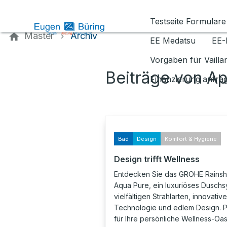
Kontaktieren Sie uns
Testseite Formulare
Master
Archiv
EE Medatsu
EE-
Vorgaben für Vaill
Beiträge von Ap
Finanzierung anfra
Bad
Design
Komfort & Hygiene
Design trifft Wellness
Entdecken Sie das GROHE Rains
Aqua Pure, ein luxuriöses Duschs
vielfältigen Strahlarten, innovative
Technologie und edlem Design. P
für Ihre persönliche Wellness-Oas