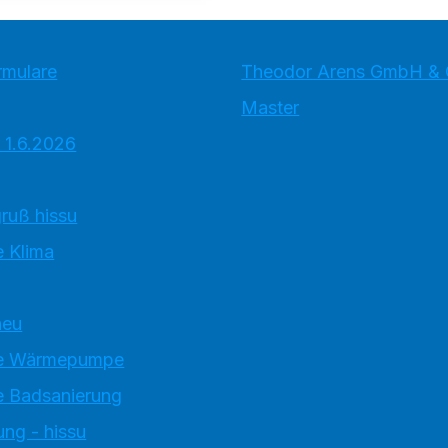
rmulare
Theodor Arens GmbH & 
Master
 1.6.2026
ruß hissu
 Klima
neu
e Wärmepumpe
 Badsanierung
ung - hissu