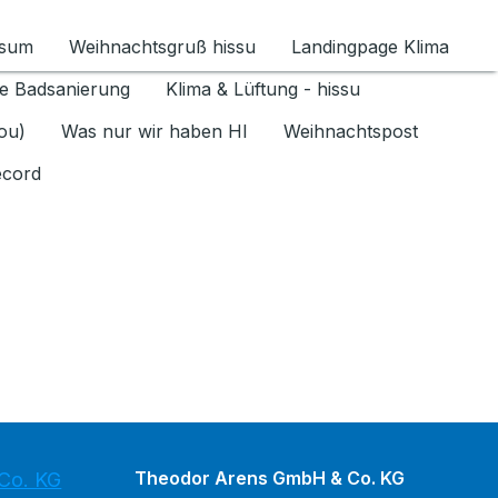
ssum
Weihnachtsgruß hissu
Landingpage Klima
ür Datenschutz 1.6.2026 umschalten
e Badsanierung
Klima & Lüftung - hissu
jou)
Was nur wir haben HI
Weihnachtspost
ecord
Theodor Arens GmbH & Co. KG
Co. KG