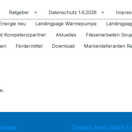
Ratgeber
Datenschutz 1.6.2026
Impre
Untermenü für Ratgeber umschalten
Untermenü f
Energie neu
Landingpage Wärmepumpe
Landingpag
ant Kompetenzpartner
Aktuelles
Fliesenarbeiten (tou
gen
Fördermittel
Download
Markenlieferanten R
e.
rmulare
Theodor Arens GmbH & 