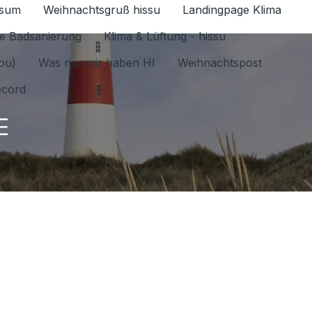
ssum
Weihnachtsgruß hissu
Landingpage Klima
ür Datenschutz 1.6.2026 umschalten
e Badsanierung
Klima & Lüftung - hissu
jou)
Was nur wir haben HI
Weihnachtspost
ecord
E