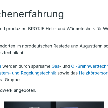
chenerfahrung
und produziert BRÖTJE Heiz- und Wärmetechnik für Woh
ndorten im norddeutschen Rastede und Augustfehn sow
iztechnik ab.
e
werden durch sparsame
Gas
- und
Öl-Brennwerttechn
stem- und Regelungstechnik
sowie das
Heizkörpersor
mea Gruppe.
andwerk angeboten.