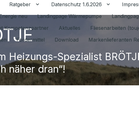
Ratgeber
Datenschutz 1.6.2026
Impre
Untermenü für Ratgeber umschalten
Untermenü f
Energie neu
Landingpage Wärmepumpe
Landingpag
ÖTJE
ant Kompetenzpartner
Aktuelles
Fliesenarbeiten (tou
gen
Fördermittel
Download
Markenlieferanten R
m Heizungs-Spezialist BRÖTJ
ch näher dran“!