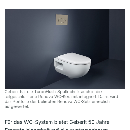
Geberit hat die TurboFlush-Spültechnik auch in die
teilgeschlossene Renova WC-Keramik integriert. Damit wird
das Portfolio der beliebten Renova WC-Sets erheblich
aufgewertet.
Für das WC-System bietet Geberit 50 Jahre