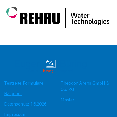
Testseite Formulare
Theodor Arens GmbH &
Co. KG
Ratgeber
Master
Datenschutz 1.6.2026
Impressum