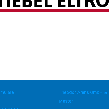
rmulare
Theodor Arens GmbH & 
Master