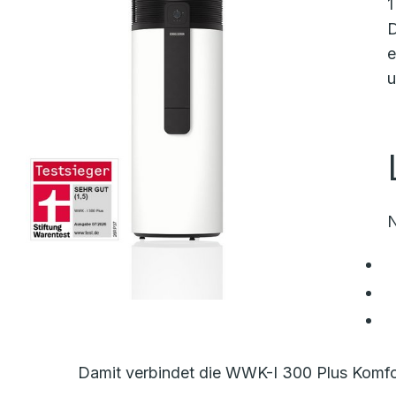
1
D
e
u
N
Damit verbindet die WWK-I 300 Plus Komfor