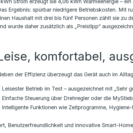
 kWh Strom erzeugt sie 4,06 kWh Wärmeenergie – ein S
as Ergebnis: spürbar niedrigere Betriebskosten. Mit r
inen Haushalt mit drei bis fünf Personen zählt sie zu
nd wurde daher zusätzlich als „Preistipp“ ausgezeichn
Leise, komfortabel, aus
eben der Effizienz überzeugt das Gerät auch im Alltag
Leisester Betrieb im Test – ausgezeichnet mit „Sehr g
Einfache Steuerung über Drehregler oder die MyStie
Intelligente Funktionen wie Zeitprogramme, Hygiene
t, Benutzerfreundlichkeit und innovative Smart-Home-