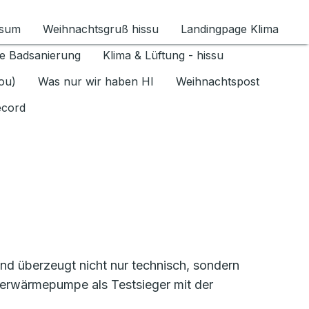
ssum
Weihnachtsgruß hissu
Landingpage Klima
ür Datenschutz 1.6.2026 umschalten
e Badsanierung
Klima & Lüftung - hissu
jou)
Was nur wir haben HI
Weihnachtspost
ecord
 überzeugt nicht nur technisch, sondern
serwärmepumpe als Testsieger mit der