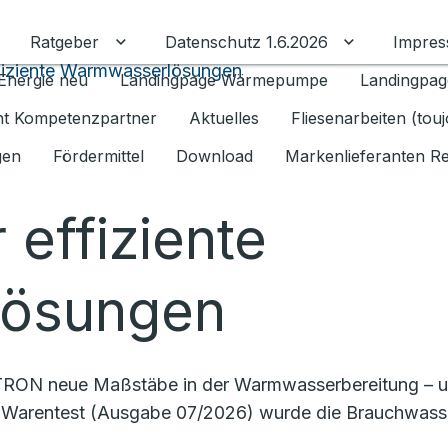
Ratgeber
Datenschutz 1.6.2026
Impre
Untermenü für Ratgeber umschalten
Untermenü f
fiziente Warmwasserlösungen
Energie neu
Landingpage Wärmepumpe
Landingpag
ant Kompetenzpartner
Aktuelles
Fliesenarbeiten (tou
gen
Fördermittel
Download
Markenlieferanten R
 effiziente
ösungen
RON neue Maßstäbe in der Warmwasserbereitung – und
ftung Warentest (Ausgabe 07/2026) wurde die Brauchwas