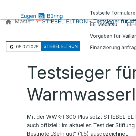
Kontaktieren Sie uns
Testseite Formulare
Master
STIEBEL ELTRON - Testsieger für ef
EE Medatsu
EE-
Vorgaben für Vaill
STIEBEL ELTRON
06.07.2026
Finanzierung anfra
Testsieger für
Warmwasserl
Mit der WWK-I 300 Plus setzt STIEBEL ELT
auch offiziell: Im aktuellen Test der Sti
Bestnote „Sehr gut“ (1,5) ausgezeichnet.