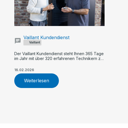
Vaillant Kundendienst
Vaillant
Der Vaillant Kundendienst steht Ihnen 365 Tage
im Jahr mit über 320 erfahrenen Technikern zur
Verfügung. Profitieren Sie von schneller Hilfe,
TÜV-zertifiziertem Service, zuverlässiger
16.02.2026
Wartung und fachgerechter Reparatur Ihrer
Heizungsanlage.
Weiterlesen