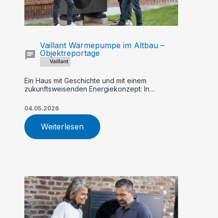
Vaillant Wärmepumpe im Altbau –
Objektreportage
Vaillant
Ein Haus mit Geschichte und mit einem
zukunftsweisenden Energiekonzept: In
Steinfeld heizt Familie große Holthaus hybrid
mit einer Kombination aus Wärmepumpe und
04.05.2026
Gas-Brennwertkessel
Weiterlesen