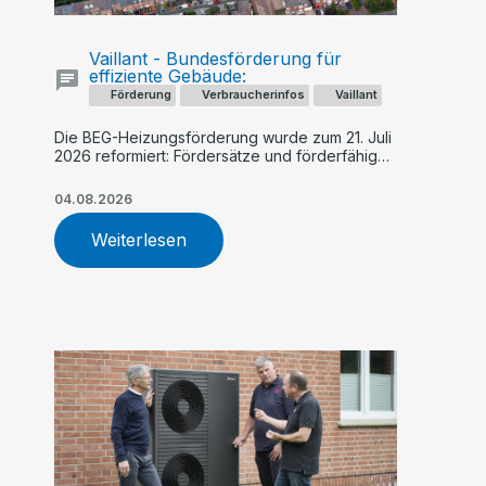
Vaillant - Bundesförderung für
effiziente Gebäude:
Förderung
Verbraucherinfos
Vaillant
Die BEG-Heizungsförderung wurde zum 21. Juli
2026 reformiert: Fördersätze und förderfähige
Kosten sinken künftig schrittweise, während
Geringverdiener und Familien stärker
04.08.2026
profitieren. Ein früher Antrag – etwa für eine
Vaillant Wärmepumpe – kann sich finanziell
Weiterlesen
lohnen.