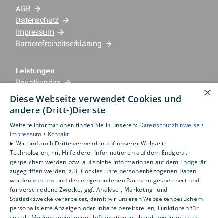
AGB
Datenschutz
Impressum
Barrierefreiheitserklärung
Leistungen
Privatkunden
×
Gewerbekunden
Diese Webseite verwendet Cookies und
Karriere
andere (Dritt-)Dienste
Unternehmen
Weitere Informationen finden Sie in unseren:
Datenschutzhinweise •
Impressum •
Kontakt
Standorte
Wir und auch Dritte verwenden auf unserer Webseite
Emlichheim
Technologien, mit Hilfe derer Informationen auf dem Endgerät
gespeichert werden bzw. auf solche Informationen auf dem Endgerät
zugegriffen werden, z.B. Cookies. Ihre personenbezogenen Daten
werden von uns und den eingebundenen Partnern gespeichert und
für verschiedene Zwecke, ggf. Analyse-, Marketing- und
Statistikzwecke verarbeitet, damit wir unseren Webseitenbesuchern
personalisierte Anzeigen oder Inhalte bereitstellen, Funktionen für
soziale Medien anbieten und Informationen über deren Interessen