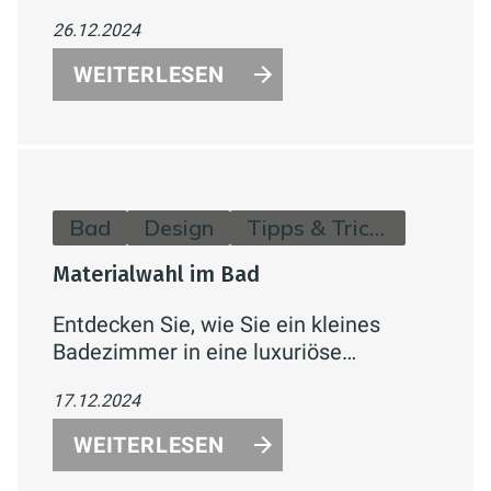
Badezimmer. Mit ihrem
26.12.2024
minimalistischen Soft-Square-Design
vereint sie runde und eckige Formen
WEITERLESEN
und passt sich jedem Badezimmerstil
an.
Bad
Design
Tipps & Tricks
Materialwahl im Bad
Entdecken Sie, wie Sie ein kleines
Badezimmer in eine luxuriöse
Wellness-Oase verwandeln können. Mit
17.12.2024
optischen Tricks, platzsparenden
Möbeln, innovativen Technologien und
WEITERLESEN
stilvollen Akzenten maximieren Sie den
verfügbaren Raum und schaffen eine