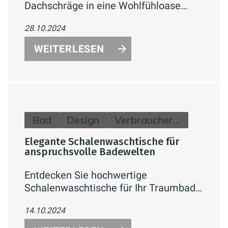
Dachschräge in eine Wohlfühloase
verwandelst. Mit cleverer
28.10.2024
Raumplanung, maßgefertigten Möbeln
und der richtigen Farbwahl wird Dein
WEITERLESEN
Bad zum stilvollen Rückzugsort.
Bad
Design
Verbraucherinfos
Elegante Schalenwaschtische für
anspruchsvolle Badewelten
Entdecken Sie hochwertige
Schalenwaschtische für Ihr Traumbad.
Moderne Designs, erstklassige
14.10.2024
Materialien und innovative Funktionen
vereint. Jetzt inspirieren lassen!