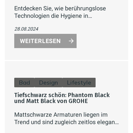
Entdecken Sie, wie berührungslose
Technologien die Hygiene in
Badezimmern revolutionieren. Erfahren
28.08.2024
Sie mehr über automatische
Wasserhähne, Toilettenspülungen und
WEITERLESEN
Desinfektionssysteme, die Komfort und
Gesundheit verbessern.
Bad
Design
Lifestyle
Tiefschwarz schön: Phantom Black
und Matt Black von GROHE
Mattschwarze Armaturen liegen im
Trend und sind zugleich zeitlos elegant.
GROHEs Black Kollektion bietet die