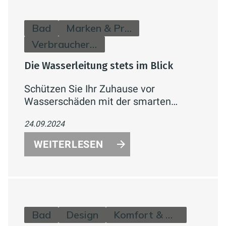
Bad
Marken & Produkte
Verbraucherinfos
Die Wasserleitung stets im Blick
Schützen Sie Ihr Zuhause vor
Wasserschäden mit der smarten
RE.GUARD 2.0 Wassersteuerung von
24.09.2024
REHAU. Überwachen Sie Ihre
Wasserleitungen effektiv und
WEITERLESEN
sorgenfrei
Bad
Design
Komfort & Hygiene