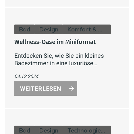
funktionale und ästhetische
Wohlfühlatmosphäre.
Bad
Design
Komfort & Hygiene
Wellness-Oase im Miniformat
Entdecken Sie, wie Sie ein kleines
Badezimmer in eine luxuriöse
Wellness-Oase verwandeln können. Mit
04.12.2024
optischen Tricks, platzsparenden
Möbeln, innovativen Technologien und
WEITERLESEN
stilvollen Akzenten maximieren Sie den
verfügbaren Raum und schaffen eine
funktionale und ästhetische
Wohlfühlatmosphäre.
Bad
Design
Technologie & Zukunft