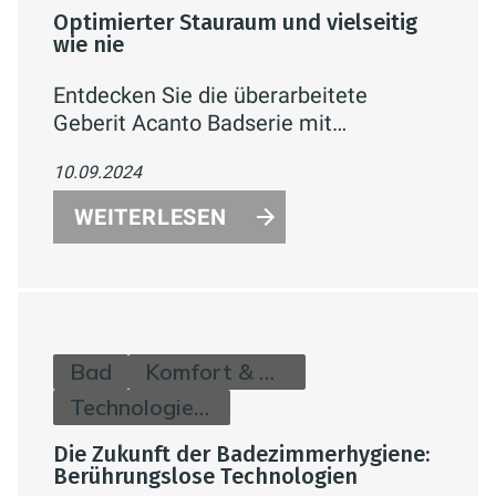
Optimierter Stauraum und vielseitig
wie nie
Entdecken Sie die überarbeitete
Geberit Acanto Badserie mit
erweiterten Funktionen, verbessertem
10.09.2024
Stauraum und zeitgemäßem Design.
WEITERLESEN
Bad
Komfort & Hygiene
Technologie & Zukunft
Die Zukunft der Badezimmerhygiene:
Berührungslose Technologien