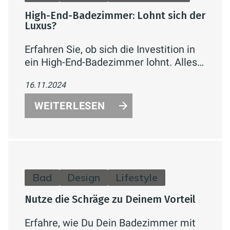
High-End-Badezimmer: Lohnt sich der
Luxus?
Erfahren Sie, ob sich die Investition in
ein High-End-Badezimmer lohnt. Alles
über luxuriöse Features wie
16.11.2024
Regenduschen, Infrarotkabinen und
Designermöbel sowie deren Kosten-
WEITERLESEN
Nutzen-Balance.
Bad
Design
Lifestyle
Nutze die Schräge zu Deinem Vorteil
Erfahre, wie Du Dein Badezimmer mit