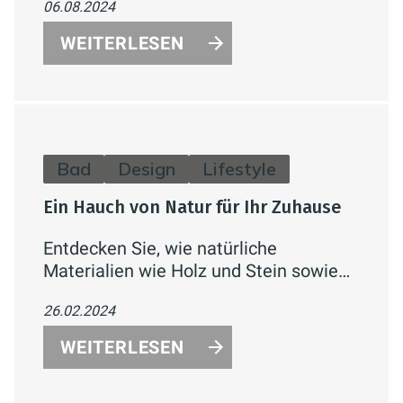
06.08.2024
mattschwarzen Varianten Phantom
Black und Matt Black.
WEITERLESEN
Bad
Design
Lifestyle
Ein Hauch von Natur für Ihr Zuhause
Entdecken Sie, wie natürliche
Materialien wie Holz und Stein sowie
harmonische Farben Ihr Badezimmer in
26.02.2024
eine entspannende Oase verwandeln
können. Erfahren Sie mehr über den
WEITERLESEN
Trend zu nachhaltiger Gestaltung und
biophile Designansätze.