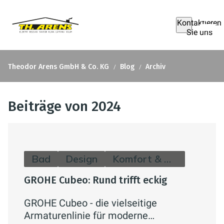
Kontaktieren
Sie uns
Theodor Arens GmbH & Co. KG
Blog
Archiv
Beiträge von 2024
Bad
Design
Komfort & Hygiene
GROHE Cubeo: Rund trifft eckig
GROHE Cubeo - die vielseitige
Armaturenlinie für moderne