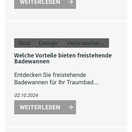
WEITERLESEN
Bad
Design
Verbraucherinfos
Welche Vorteile bieten freistehende
Badewannen
Entdecken Sie freistehende
Badewannen für Ihr Traumbad.
Exklusives Design, Komfort und
02.10.2024
Entspannung. Jetzt Modelle und Tipps
zur Planung erfahren!
WEITERLESEN