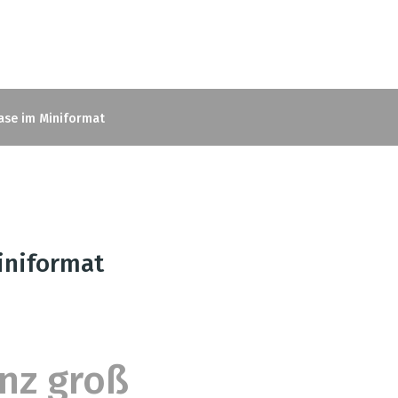
ase im Miniformat
niformat
nz groß