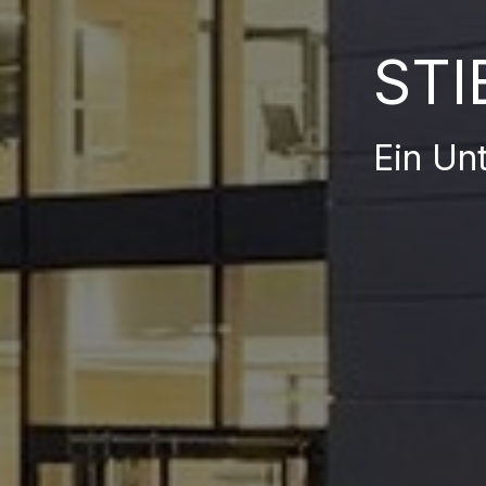
STI
Ein Un