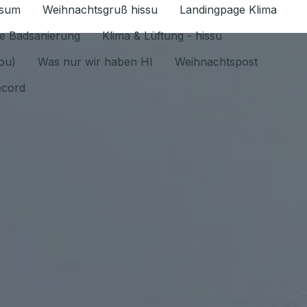
ssum
Weihnachtsgruß hissu
Landingpage Klima
ür Datenschutz 1.6.2026 umschalten
e Badsanierung
Klima & Lüftung - hissu
jou)
Was nur wir haben HI
Weihnachtspost
ecord