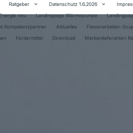
Ratgeber
Datenschutz 1.6.2026
Impre
Untermenü für Ratgeber umschalten
Untermenü f
Energie neu
Landingpage Wärmepumpe
Landingpag
ant Kompetenzpartner
Aktuelles
Fliesenarbeiten (tou
gen
Fördermittel
Download
Markenlieferanten R