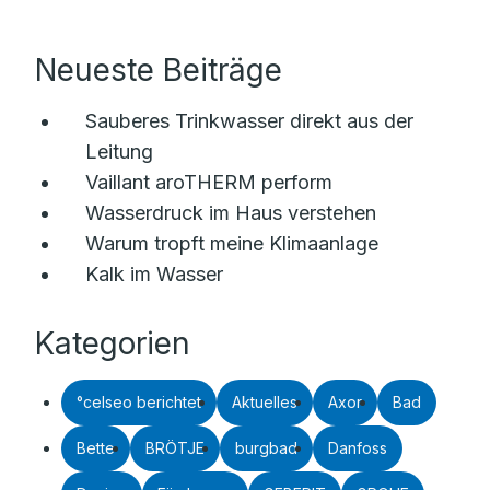
Neueste Beiträge
Sauberes Trinkwasser direkt aus der
Leitung
Vaillant aroTHERM perform
Wasserdruck im Haus verstehen
Warum tropft meine Klimaanlage
Kalk im Wasser
Kategorien
°celseo berichtet
Aktuelles
Axor
Bad
Bette
BRÖTJE
burgbad
Danfoss