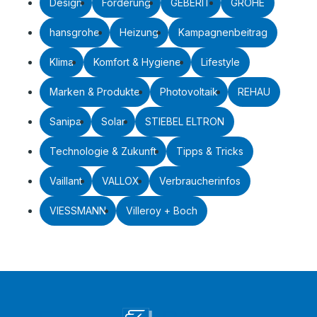
Design
Förderung
GEBERIT
GROHE
hansgrohe
Heizung
Kampagnenbeitrag
Klima
Komfort & Hygiene
Lifestyle
Marken & Produkte
Photovoltaik
REHAU
Sanipa
Solar
STIEBEL ELTRON
Technologie & Zukunft
Tipps & Tricks
Vaillant
VALLOX
Verbraucherinfos
VIESSMANN
Villeroy + Boch