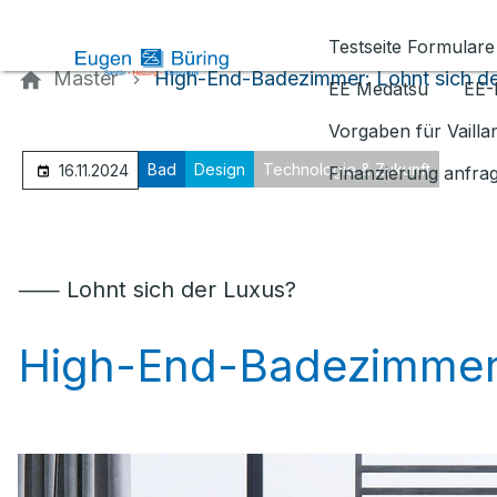
Kontaktieren Sie uns
Testseite Formulare
Master
High-End-Badezimmer: Lohnt sich de
EE Medatsu
EE-
Vorgaben für Vaill
Bad
Design
Technologie & Zukunft
16.11.2024
Finanzierung anfra
⸺ Lohnt sich der Luxus?
High-End-Badezimme