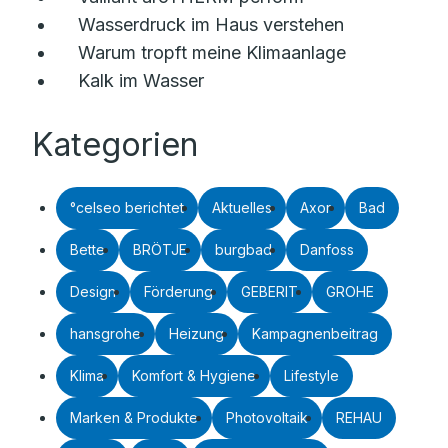
Wasserdruck im Haus verstehen
Warum tropft meine Klimaanlage
Kalk im Wasser
Kategorien
°celseo berichtet
Aktuelles
Axor
Bad
Bette
BRÖTJE
burgbad
Danfoss
Design
Förderung
GEBERIT
GROHE
hansgrohe
Heizung
Kampagnenbeitrag
Klima
Komfort & Hygiene
Lifestyle
Marken & Produkte
Photovoltaik
REHAU