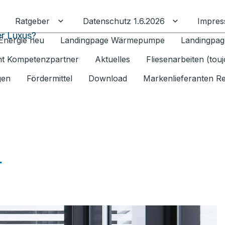
Ratgeber
Datenschutz 1.6.2026
Impre
Untermenü für Ratgeber umschalten
Untermenü f
r Luxus?
Energie neu
Landingpage Wärmepumpe
Landingpag
ant Kompetenzpartner
Aktuelles
Fliesenarbeiten (tou
gen
Fördermittel
Download
Markenlieferanten R
r