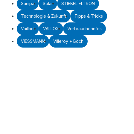
Sanipa
Solar
STIEBEL ELTRON
Technologie & Zukunft
Tipps & Tricks
Vaillant
VALLOX
Verbraucherinfos
VIESSMANN
Villeroy + Boch