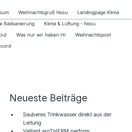
ssum
Weihnachtsgruß hissu
Landingpage Klima
ür Datenschutz 1.6.2026 umschalten
e Badsanierung
Klima & Lüftung - hissu
jou)
Was nur wir haben HI
Weihnachtspost
ecord
Neueste Beiträge
Sauberes Trinkwasser direkt aus der
Leitung
Vaillant aroTHERM perform