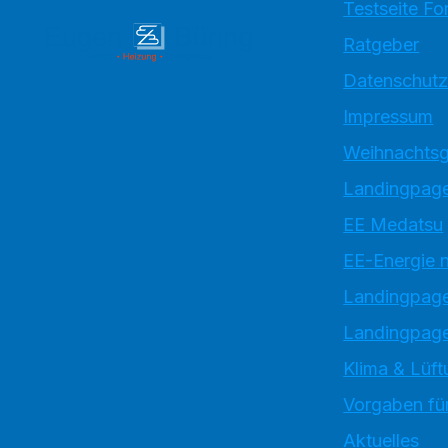
Testseite Fo
Ratgeber
Datenschutz
Impressum
Weihnachtsg
Landingpage
EE Medatsu
EE-Energie 
Landingpag
Landingpage
Klima & Lüft
Vorgaben für
Aktuelles