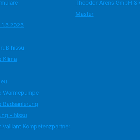
rmulare
Theodor Arens GmbH & 
Master
 1.6.2026
ruß hissu
 Klima
neu
e Wärmepumpe
 Badsanierung
ung - hissu
 Vaillant Kompetenzpartner