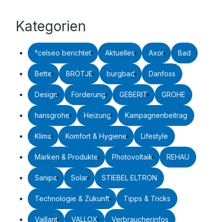
Kategorien
°celseo berichtet
Aktuelles
Axor
Bad
Bette
BRÖTJE
burgbad
Danfoss
Design
Förderung
GEBERIT
GROHE
hansgrohe
Heizung
Kampagnenbeitrag
Klima
Komfort & Hygiene
Lifestyle
Marken & Produkte
Photovoltaik
REHAU
Sanipa
Solar
STIEBEL ELTRON
Technologie & Zukunft
Tipps & Tricks
Vaillant
VALLOX
Verbraucherinfos