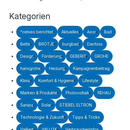
Kategorien
°celseo berichtet
Aktuelles
Axor
Bad
Bette
BRÖTJE
burgbad
Danfoss
Design
Förderung
GEBERIT
GROHE
hansgrohe
Heizung
Kampagnenbeitrag
Klima
Komfort & Hygiene
Lifestyle
Marken & Produkte
Photovoltaik
REHAU
Sanipa
Solar
STIEBEL ELTRON
Technologie & Zukunft
Tipps & Tricks
Vaillant
VALLOX
Verbraucherinfos