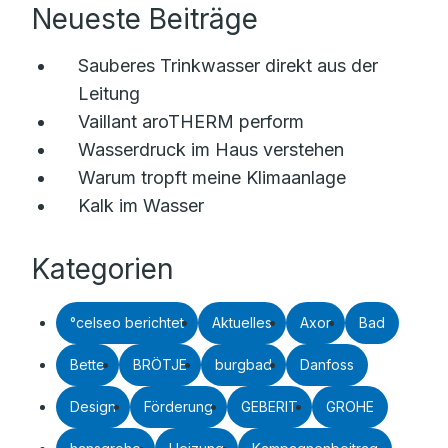
Neueste Beiträge
Sauberes Trinkwasser direkt aus der
Leitung
Vaillant aroTHERM perform
Wasserdruck im Haus verstehen
Warum tropft meine Klimaanlage
Kalk im Wasser
Kategorien
°celseo berichtet
Aktuelles
Axor
Bad
Bette
BRÖTJE
burgbad
Danfoss
Design
Förderung
GEBERIT
GROHE