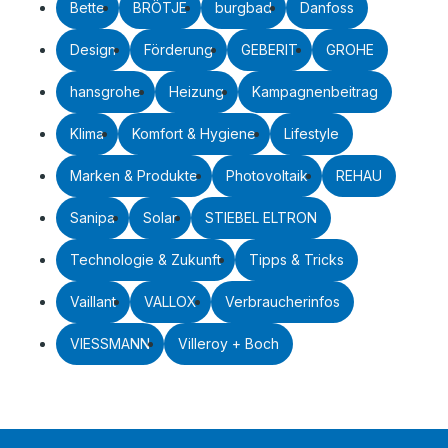
Bette
BRÖTJE
burgbad
Danfoss
Design
Förderung
GEBERIT
GROHE
hansgrohe
Heizung
Kampagnenbeitrag
Klima
Komfort & Hygiene
Lifestyle
Marken & Produkte
Photovoltaik
REHAU
Sanipa
Solar
STIEBEL ELTRON
Technologie & Zukunft
Tipps & Tricks
Vaillant
VALLOX
Verbraucherinfos
VIESSMANN
Villeroy + Boch