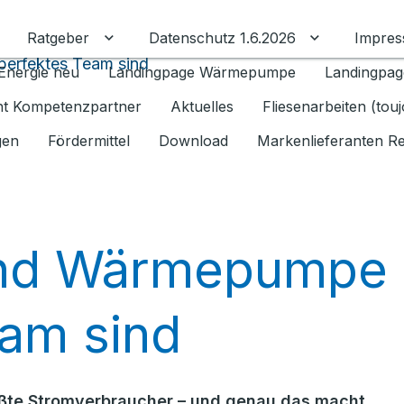
Ratgeber
Datenschutz 1.6.2026
Impre
Untermenü für Ratgeber umschalten
Untermenü f
erfektes Team sind
Energie neu
Landingpage Wärmepumpe
Landingpag
ant Kompetenzpartner
Aktuelles
Fliesenarbeiten (tou
gen
Fördermittel
Download
Markenlieferanten R
nd Wärmepumpe
eam sind
ößte Stromverbraucher – und genau das macht