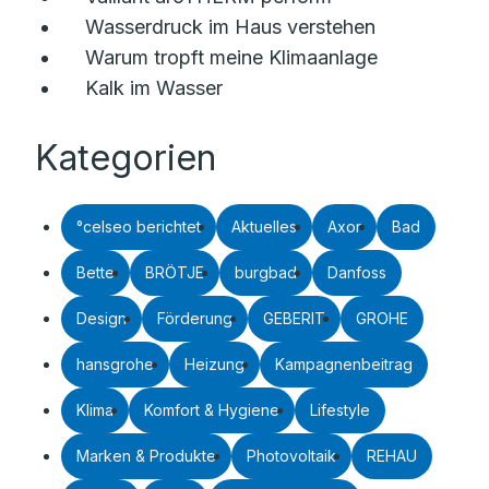
Wasserdruck im Haus verstehen
Warum tropft meine Klimaanlage
Kalk im Wasser
Kategorien
°celseo berichtet
Aktuelles
Axor
Bad
Bette
BRÖTJE
burgbad
Danfoss
Design
Förderung
GEBERIT
GROHE
hansgrohe
Heizung
Kampagnenbeitrag
Klima
Komfort & Hygiene
Lifestyle
Marken & Produkte
Photovoltaik
REHAU