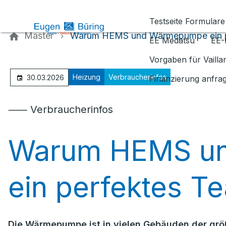
Kontaktieren Sie uns
Testseite Formulare
Master
Warum HEMS und Wärmepumpe ein p
EE Medatsu
EE-
Vorgaben für Vaill
Heizung
Verbraucherinfos
30.03.2026
Finanzierung anfra
⸺ Verbraucherinfos
Warum HEMS u
ein perfektes T
Die Wärmepumpe ist in vielen Gebäuden der gr