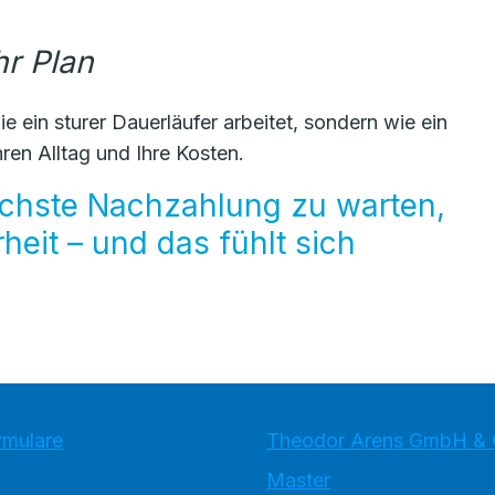
hr Plan
 ein sturer Dauerläufer arbeitet, sondern wie ein
hren Alltag und Ihre Kosten.
nächste Nachzahlung zu warten,
eit – und das fühlt sich
rmulare
Theodor Arens GmbH & 
Master