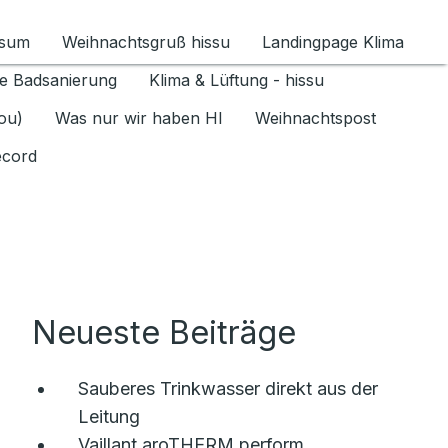
ssum
Weihnachtsgruß hissu
Landingpage Klima
ür Datenschutz 1.6.2026 umschalten
e Badsanierung
Klima & Lüftung - hissu
jou)
Was nur wir haben HI
Weihnachtspost
ecord
Neueste Beiträge
Sauberes Trinkwasser direkt aus der
Leitung
Vaillant aroTHERM perform