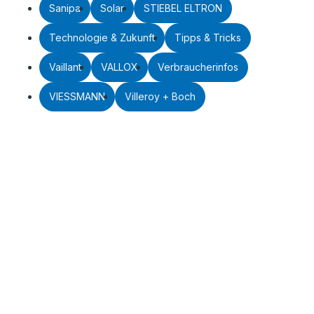
Sanipa
Solar
STIEBEL ELTRON
Technologie & Zukunft
Tipps & Tricks
Vaillant
VALLOX
Verbraucherinfos
VIESSMANN
Villeroy + Boch