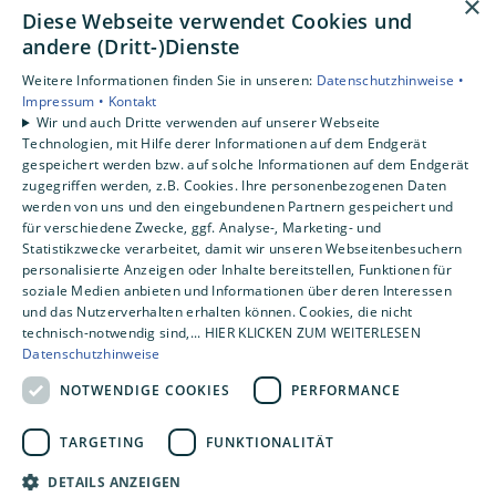
×
Gewerbekunden
Diese Webseite verwendet Cookies und
Karriere
andere (Dritt-)Dienste
Unternehmen
Weitere Informationen finden Sie in unseren:
Datenschutzhinweise •
Impressum •
Kontakt
Standorte
Wir und auch Dritte verwenden auf unserer Webseite
Emlichheim
Technologien, mit Hilfe derer Informationen auf dem Endgerät
gespeichert werden bzw. auf solche Informationen auf dem Endgerät
zugegriffen werden, z.B. Cookies. Ihre personenbezogenen Daten
werden von uns und den eingebundenen Partnern gespeichert und
für verschiedene Zwecke, ggf. Analyse-, Marketing- und
Statistikzwecke verarbeitet, damit wir unseren Webseitenbesuchern
personalisierte Anzeigen oder Inhalte bereitstellen, Funktionen für
soziale Medien anbieten und Informationen über deren Interessen
und das Nutzerverhalten erhalten können. Cookies, die nicht
technisch-notwendig sind,... HIER KLICKEN ZUM WEITERLESEN
Datenschutzhinweise
NOTWENDIGE COOKIES
PERFORMANCE
TARGETING
FUNKTIONALITÄT
DETAILS ANZEIGEN