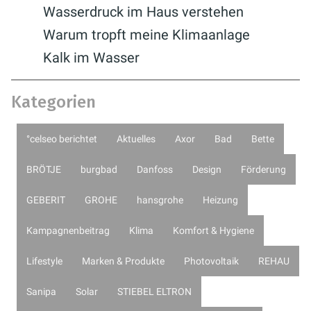
Wasserdruck im Haus verstehen
Warum tropft meine Klimaanlage
Kalk im Wasser
Kategorien
°celseo berichtet
Aktuelles
Axor
Bad
Bette
BRÖTJE
burgbad
Danfoss
Design
Förderung
GEBERIT
GROHE
hansgrohe
Heizung
Kampagnenbeitrag
Klima
Komfort & Hygiene
Lifestyle
Marken & Produkte
Photovoltaik
REHAU
Sanipa
Solar
STIEBEL ELTRON