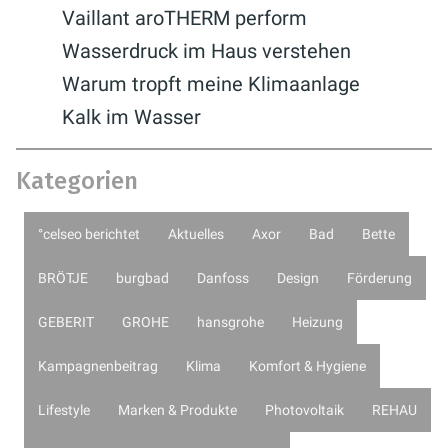
Vaillant aroTHERM perform
Wasserdruck im Haus verstehen
Warum tropft meine Klimaanlage
Kalk im Wasser
Kategorien
°celseo berichtet
Aktuelles
Axor
Bad
Bette
BRÖTJE
burgbad
Danfoss
Design
Förderung
GEBERIT
GROHE
hansgrohe
Heizung
Kampagnenbeitrag
Klima
Komfort & Hygiene
Lifestyle
Marken & Produkte
Photovoltaik
REHAU