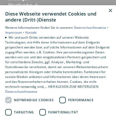
Privatkunden
×
Gewerbekunden
Diese Webseite verwendet Cookies und
Karriere
andere (Dritt-)Dienste
Unternehmen
Weitere Informationen finden Sie in unseren:
Datenschutzhinweise •
Impressum •
Kontakt
Standorte
Wir und auch Dritte verwenden auf unserer Webseite
Emlichheim
Technologien, mit Hilfe derer Informationen auf dem Endgerät
gespeichert werden bzw. auf solche Informationen auf dem Endgerät
zugegriffen werden, z.B. Cookies. Ihre personenbezogenen Daten
werden von uns und den eingebundenen Partnern gespeichert und
für verschiedene Zwecke, ggf. Analyse-, Marketing- und
Statistikzwecke verarbeitet, damit wir unseren Webseitenbesuchern
personalisierte Anzeigen oder Inhalte bereitstellen, Funktionen für
soziale Medien anbieten und Informationen über deren Interessen
und das Nutzerverhalten erhalten können. Cookies, die nicht
technisch-notwendig sind,... HIER KLICKEN ZUM WEITERLESEN
Datenschutzhinweise
NOTWENDIGE COOKIES
PERFORMANCE
TARGETING
FUNKTIONALITÄT